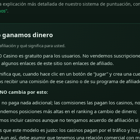
a explicación más detallada de nuestro sistema de puntuación, co
nos”
.
 ganamos dinero
afiliación y qué significa para usted.
0 Casino es gratuito para los usuarios. No vendemos suscripcione
algunos enlaces de este sitio son enlaces de afiliado.
nifica que, cuando hace clic en un botón de “Jugar” y crea una cue
 recibir una comisión de ese casino o de su programa de afiliad
 NO cambia por esto:
 no paga nada adicional; las comisiones las pagan los casinos, no
ndemos posiciones más altas en el ranking a cambio de dinero;
os incluir casinos aunque no tengamos acuerdo de afiliación si 
 que este modelo es justo: los casinos pagan por el tráfico y los 
. Aun así, debe asumir que tenemos una relación comercial con