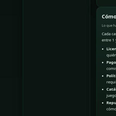
Cómo 
Lo que ha
Cada ca
entre 1
Licen
quién
Pago
comis
Polít
requi
Catá
juego
Repu
cómo 