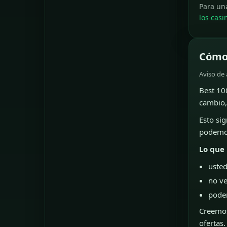
Para un
los casi
Cómo
Aviso de 
Best 10
cambio, 
Esto sig
podemos
Lo que
usted
no ve
podem
Creemos
ofertas