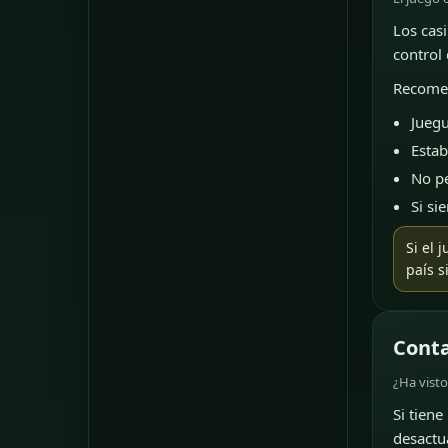
Los cas
control
Recomen
Juegu
Estab
No pe
Si si
Si el 
país s
Conta
¿Ha visto
Si tien
desactu