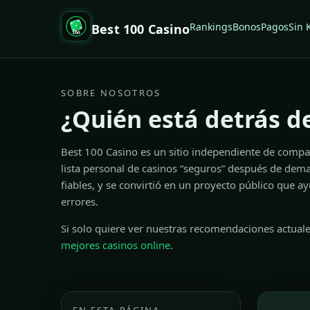
Rankings
Bonos
Pagos
Sin 
Best 100 Casino
SOBRE NOSOTROS
¿Quién está detrás d
Best 100 Casino es un sitio independiente de comp
lista personal de casinos “seguros” después de dem
fiables, y se convirtió en un proyecto público que a
errores.
Si solo quiere ver nuestras recomendaciones actual
mejores casinos online
.