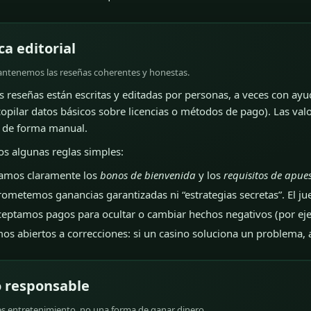
ca editorial
tenemos las reseñas coherentes y honestas.
s reseñas están escritas y editadas por personas, a veces con ay
copilar datos básicos sobre licencias o métodos de pago). Las valo
 de forma manual.
s algunas reglas simples:
camos claramente los
bonos de bienvenida
y los
requisitos de apue
ometemos ganancias garantizadas ni “estrategias secretas”. El ju
eptamos pagos para ocultar o cambiar hechos negativos (por ejemp
os abiertos a correcciones: si un casino soluciona un problema, 
 responsable
es entretenimiento, no una forma de ganar dinero.