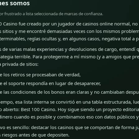
nes somos
r frustrado a lista seleccionada de marcas de confianza.
0 Casino fue creado por un jugador de casinos online normal, n
os sitios y me encontré demasiadas veces con los mismos problemas
terminables, reglas ocultas y, en algunos casos, negativa total a 
 de varias malas experiencias y devoluciones de cargo, entendí q
rategia terrible. Para protegerme a mí mismo (y a amigos que pr
a privada de sitios:
 los retiros se procesaban de verdad,
 el soporte respondía en lugar de desaparecer,
 las condiciones de los bonos eran claras y no cambiaban despu
iempo, esa lista interna se convirtió en una tabla estructurada, 
o abierto: Best 100 Casino. Hoy sigue siendo un proyecto editor
dinero cuando es posible y combinamos eso con datos públicos y 
ivo es sencillo: destacar los casinos que se comportan de forma ju
s riesgos antes de que depositen.