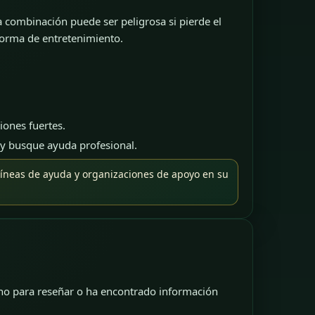
a combinación puede ser peligrosa si pierde el
forma de entretenimiento.
iones fuertes.
 y busque ayuda profesional.
 líneas de ayuda y organizaciones de apoyo en su
ino para reseñar o ha encontrado información