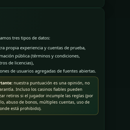
mos tres tipos de datos:
ra propia experiencia y cuentas de prueba,
mación pública (términos y condiciones,
tros de licencias),
ones de usuarios agregadas de fuentes abiertas.
tante:
nuestra puntuación es una opinión, no
rantía. Incluso los casinos fiables pueden
ar retiros si el jugador incumple las reglas (por
lo, abuso de bonos, múltiples cuentas, uso de
onde está prohibido).