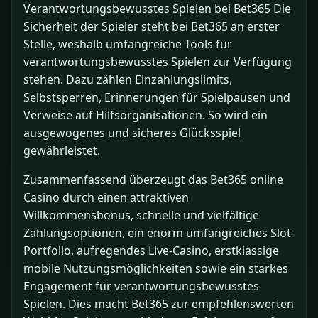
Verantwortungsbewusstes Spielen bei Bet365 Die
Sicherheit der Spieler steht bei Bet365 an erster
Stelle, weshalb umfangreiche Tools für
verantwortungsbewusstes Spielen zur Verfügung
stehen. Dazu zählen Einzahlungslimits,
Selbstsperren, Erinnerungen für Spielpausen und
Verweise auf Hilfsorganisationen. So wird ein
ausgewogenes und sicheres Glücksspiel
gewährleistet.
Zusammenfassend überzeugt das Bet365 online
Casino durch einen attraktiven
Willkommensbonus, schnelle und vielfältige
Zahlungsoptionen, ein enorm umfangreiches Slot-
Portfolio, aufregendes Live-Casino, erstklassige
mobile Nutzungsmöglichkeiten sowie ein starkes
Engagement für verantwortungsbewusstes
Spielen. Dies macht Bet365 zur empfehlenswerten