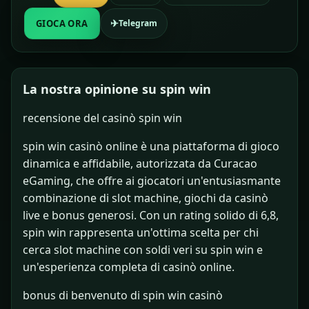
✈
GIOCA ORA
Telegram
La nostra opinione su spin win
recensione del casinò spin win
spin win casinò online è una piattaforma di gioco
dinamica e affidabile, autorizzata da Curacao
eGaming, che offre ai giocatori un'entusiasmante
combinazione di slot machine, giochi da casinò
live e bonus generosi. Con un rating solido di 6,8,
spin win rappresenta un'ottima scelta per chi
cerca slot machine con soldi veri su spin win e
un'esperienza completa di casinò online.
bonus di benvenuto di spin win casinò