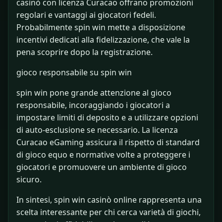
casinò con licenza Curacao offrano promozioni
regolari e vantaggi ai giocatori fedeli.
Probabilmente spin win mette a disposizione
incentivi dedicati alla fidelizzazione, che vale la
pena scoprire dopo la registrazione.
gioco responsabile su spin win
spin win pone grande attenzione al gioco
responsabile, incoraggiando i giocatori a
impostare limiti di deposito e a utilizzare opzioni
di auto-esclusione se necessario. La licenza
Curacao eGaming assicura il rispetto di standard
di gioco equo e normative volte a proteggere i
giocatori e promuovere un ambiente di gioco
sicuro.
In sintesi, spin win casinò online rappresenta una
scelta interessante per chi cerca varietà di giochi,