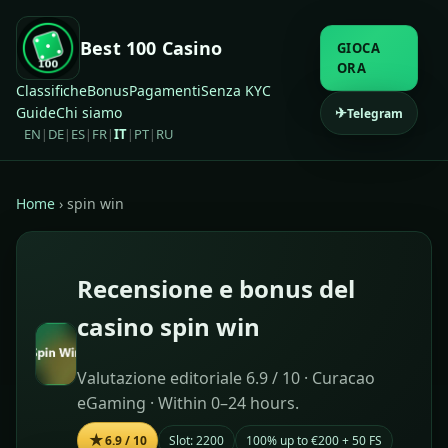
Best 100 Casino
GIOCA
ORA
Classifiche
Bonus
Pagamenti
Senza KYC
Guide
Chi siamo
✈
Telegram
EN
DE
ES
FR
IT
PT
RU
|
|
|
|
|
|
Home
› spin win
Recensione e bonus del
casino spin win
Valutazione editoriale 6.9 / 10 · Curacao
eGaming · Within 0–24 hours.
★
6.9 / 10
Slot: 2200
100% up to €200 + 50 FS