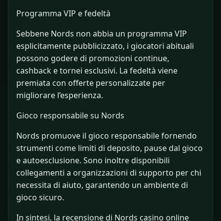
Programma VIP e fedeltà
Sebbene Nords non abbia un programma VIP
esplicitamente pubblicizzato, i giocatori abituali
possono godere di promozioni continue,
cashback e tornei esclusivi. La fedeltà viene
premiata con offerte personalizzate per
migliorare l’esperienza.
Gioco responsabile su Nords
Nords promuove il gioco responsabile fornendo
strumenti come limiti di deposito, pause dal gioco
e autoesclusione. Sono inoltre disponibili
collegamenti a organizzazioni di supporto per chi
necessita di aiuto, garantendo un ambiente di
gioco sicuro.
In sintesi, la recensione di Nords casino online