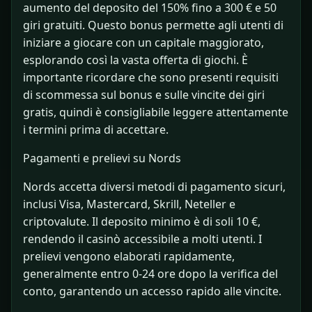
aumento del deposito del 150% fino a 300 € e 50
giri gratuiti. Questo bonus permette agli utenti di
iniziare a giocare con un capitale maggiorato,
esplorando così la vasta offerta di giochi. È
importante ricordare che sono presenti requisiti
di scommessa sul bonus e sulle vincite dei giri
gratis, quindi è consigliabile leggere attentamente
i termini prima di accettare.
Pagamenti e prelievi su Nords
Nords accetta diversi metodi di pagamento sicuri,
inclusi Visa, Mastercard, Skrill, Neteller e
criptovalute. Il deposito minimo è di soli 10 €,
rendendo il casinò accessibile a molti utenti. I
prelievi vengono elaborati rapidamente,
generalmente entro 0-24 ore dopo la verifica del
conto, garantendo un accesso rapido alle vincite.