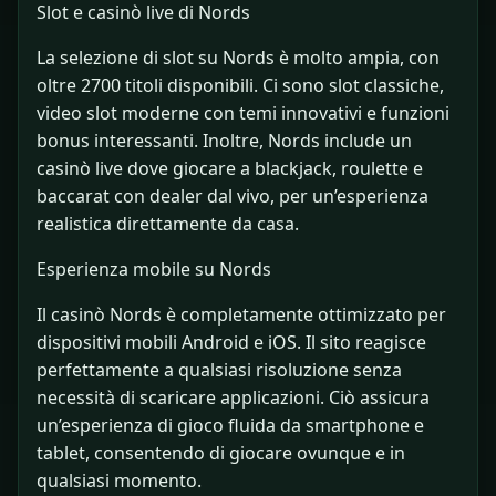
Slot e casinò live di Nords
La selezione di slot su Nords è molto ampia, con
oltre 2700 titoli disponibili. Ci sono slot classiche,
video slot moderne con temi innovativi e funzioni
bonus interessanti. Inoltre, Nords include un
casinò live dove giocare a blackjack, roulette e
baccarat con dealer dal vivo, per un’esperienza
realistica direttamente da casa.
Esperienza mobile su Nords
Il casinò Nords è completamente ottimizzato per
dispositivi mobili Android e iOS. Il sito reagisce
perfettamente a qualsiasi risoluzione senza
necessità di scaricare applicazioni. Ciò assicura
un’esperienza di gioco fluida da smartphone e
tablet, consentendo di giocare ovunque e in
qualsiasi momento.