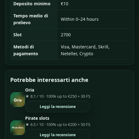
Deposito minimo
€10
Tempo medio di
Within 0–24 hours
prelievo
Slot
2700
Metodi di
Visa, Mastercard, Skrill,
pagamento
Neteller, Crypto
Potrebbe interessarti anche
Oria
★ 8.1 / 10 · 100% up to €250 + 30 FS
Leggi la recensione
Pirate slots
★ 6.5 / 10 · 100% up to €200 + 50 FS
Leggi la recensione