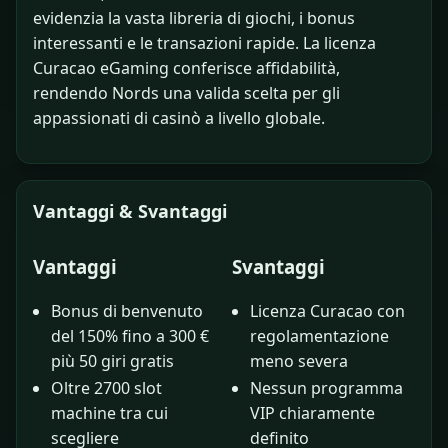
evidenzia la vasta libreria di giochi, i bonus
interessanti e le transazioni rapide. La licenza
Curacao eGaming conferisce affidabilità,
rendendo Nords una valida scelta per gli
appassionati di casinò a livello globale.
Vantaggi & Svantaggi
Vantaggi
Svantaggi
Bonus di benvenuto
Licenza Curacao con
del 150% fino a 300 €
regolamentazione
più 50 giri gratis
meno severa
Oltre 2700 slot
Nessun programma
machine tra cui
VIP chiaramente
scegliere
definito