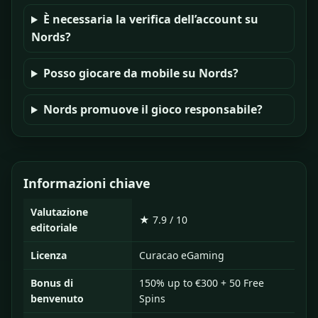
È necessaria la verifica dell’account su
Nords?
Posso giocare da mobile su Nords?
Nords promuove il gioco responsabile?
Informazioni chiave
Valutazione
★ 7.9 / 10
editoriale
Licenza
Curacao eGaming
Bonus di
150% up to €300 + 50 Free
benvenuto
Spins