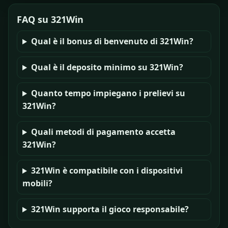
FAQ su 321Win
Qual è il bonus di benvenuto di 321Win?
Qual è il deposito minimo su 321Win?
Quanto tempo impiegano i prelievi su
321Win?
Quali metodi di pagamento accetta
321Win?
321Win è compatibile con i dispositivi
mobili?
321Win supporta il gioco responsabile?