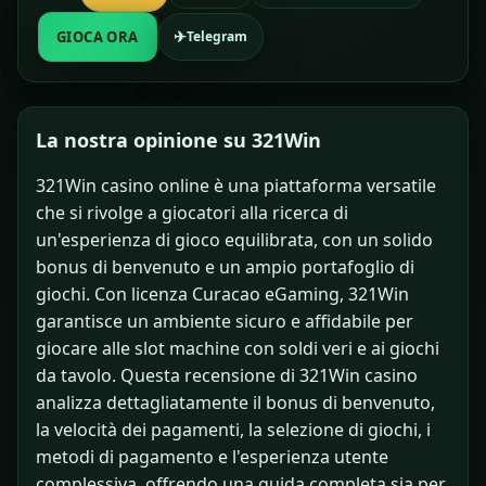
✈
GIOCA ORA
Telegram
La nostra opinione su 321Win
321Win casino online è una piattaforma versatile
che si rivolge a giocatori alla ricerca di
un'esperienza di gioco equilibrata, con un solido
bonus di benvenuto e un ampio portafoglio di
giochi. Con licenza Curacao eGaming, 321Win
garantisce un ambiente sicuro e affidabile per
giocare alle slot machine con soldi veri e ai giochi
da tavolo. Questa recensione di 321Win casino
analizza dettagliatamente il bonus di benvenuto,
la velocità dei pagamenti, la selezione di giochi, i
metodi di pagamento e l'esperienza utente
complessiva, offrendo una guida completa sia per