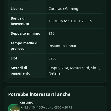
Licenza
Curacao eGaming
Bonus di
100% up to 1 BTC + 200 FS
benvenuto
Deposito minimo
€10
Tempo medio di
Instant to 1 hour
prelievo
Slot
3200
Metodi di
Crypto, Visa, Mastercard, Skrill,
pagamento
Neteller
Potrebbe interessarti anche
casumo
★ 8.8 / 10 · 100% up to €300 + 20 FS