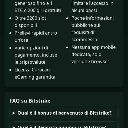
generoso fino a 1
limitare l'accesso in
BTC e 200 giri gratuiti
alcuni paesi
Oltre 3200 slot
Poche informazioni
disponibili
pubbliche sui
requisiti di
Prelievi rapidi entro
scommessa
un’ora
Nessuna app mobile
Varie opzioni di
dedicata, solo
pagamento, incluse
versione browser
le criptovalute
Licenza Curacao
eGaming garantita
FAQ su Bitstrike
Qual è il bonus di benvenuto di Bitstrike?
Qual è il deposito minimo su Bitstrike?