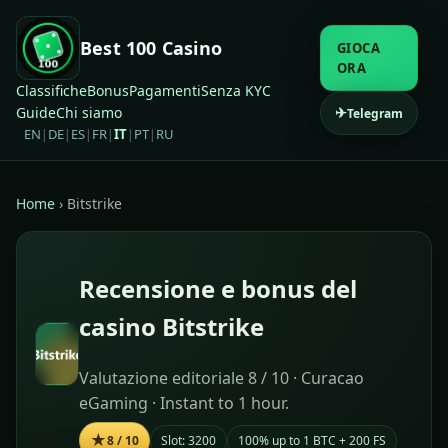
Best 100 Casino
GIOCA
ORA
Classifiche
Bonus
Pagamenti
Senza KYC
Guide
Chi siamo
✈
Telegram
EN
DE
ES
FR
IT
PT
RU
|
|
|
|
|
|
Home
› Bitstrike
Recensione e bonus del
casino Bitstrike
Valutazione editoriale 8 / 10 · Curacao
eGaming · Instant to 1 hour.
★
8 / 10
Slot: 3200
100% up to 1 BTC + 200 FS