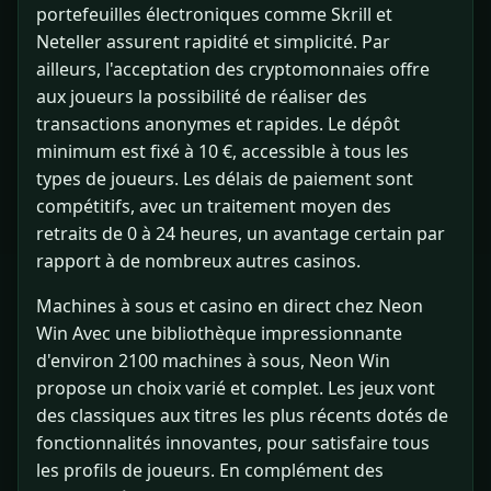
portefeuilles électroniques comme Skrill et
Neteller assurent rapidité et simplicité. Par
ailleurs, l'acceptation des cryptomonnaies offre
aux joueurs la possibilité de réaliser des
transactions anonymes et rapides. Le dépôt
minimum est fixé à 10 €, accessible à tous les
types de joueurs. Les délais de paiement sont
compétitifs, avec un traitement moyen des
retraits de 0 à 24 heures, un avantage certain par
rapport à de nombreux autres casinos.
Machines à sous et casino en direct chez Neon
Win Avec une bibliothèque impressionnante
d'environ 2100 machines à sous, Neon Win
propose un choix varié et complet. Les jeux vont
des classiques aux titres les plus récents dotés de
fonctionnalités innovantes, pour satisfaire tous
les profils de joueurs. En complément des