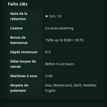
Faits clés
Note de la
★ 9.6 / 10
rédaction
Licence
Curacao eGaming
Bonus de
150% up to €300 + 50 FS
bienvenue
Dépôt minimum
€10
Délai moyen de
Within 0–24 hours
retrait
Machines à sous
2100
Moyens de
Visa, Mastercard, Skrill, Neteller,
paiement
Crypto