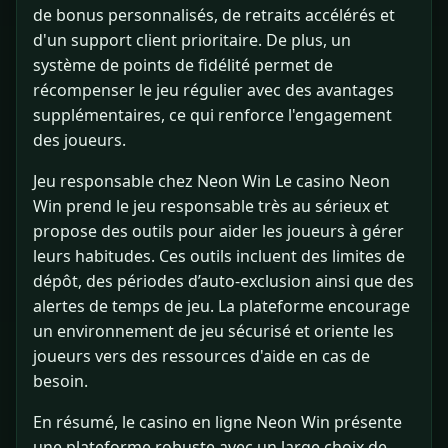
de bonus personnalisés, de retraits accélérés et
d'un support client prioritaire. De plus, un
système de points de fidélité permet de
récompenser le jeu régulier avec des avantages
supplémentaires, ce qui renforce l'engagement
des joueurs.
Jeu responsable chez Neon Win Le casino Neon
Win prend le jeu responsable très au sérieux et
propose des outils pour aider les joueurs à gérer
leurs habitudes. Ces outils incluent des limites de
dépôt, des périodes d’auto-exclusion ainsi que des
alertes de temps de jeu. La plateforme encourage
un environnement de jeu sécurisé et oriente les
joueurs vers des ressources d'aide en cas de
besoin.
En résumé, le casino en ligne Neon Win présente
une plateforme robuste avec un large choix de