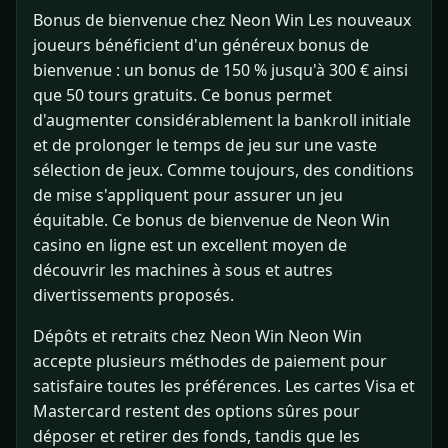
Bonus de bienvenue chez Neon Win Les nouveaux
joueurs bénéficient d'un généreux bonus de
bienvenue : un bonus de 150 % jusqu'à 300 € ainsi
que 50 tours gratuits. Ce bonus permet
d'augmenter considérablement la bankroll initiale
et de prolonger le temps de jeu sur une vaste
sélection de jeux. Comme toujours, des conditions
de mise s'appliquent pour assurer un jeu
équitable. Ce bonus de bienvenue de Neon Win
casino en ligne est un excellent moyen de
découvrir les machines à sous et autres
divertissements proposés.
Dépôts et retraits chez Neon Win Neon Win
accepte plusieurs méthodes de paiement pour
satisfaire toutes les préférences. Les cartes Visa et
Mastercard restent des options sûres pour
déposer et retirer des fonds, tandis que les