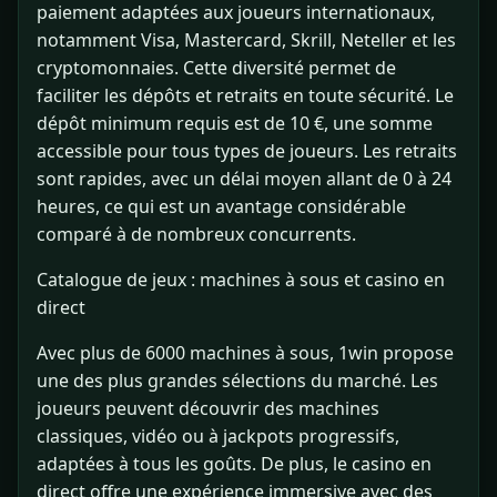
paiement adaptées aux joueurs internationaux,
notamment Visa, Mastercard, Skrill, Neteller et les
cryptomonnaies. Cette diversité permet de
faciliter les dépôts et retraits en toute sécurité. Le
dépôt minimum requis est de 10 €, une somme
accessible pour tous types de joueurs. Les retraits
sont rapides, avec un délai moyen allant de 0 à 24
heures, ce qui est un avantage considérable
comparé à de nombreux concurrents.
Catalogue de jeux : machines à sous et casino en
direct
Avec plus de 6000 machines à sous, 1win propose
une des plus grandes sélections du marché. Les
joueurs peuvent découvrir des machines
classiques, vidéo ou à jackpots progressifs,
adaptées à tous les goûts. De plus, le casino en
direct offre une expérience immersive avec des