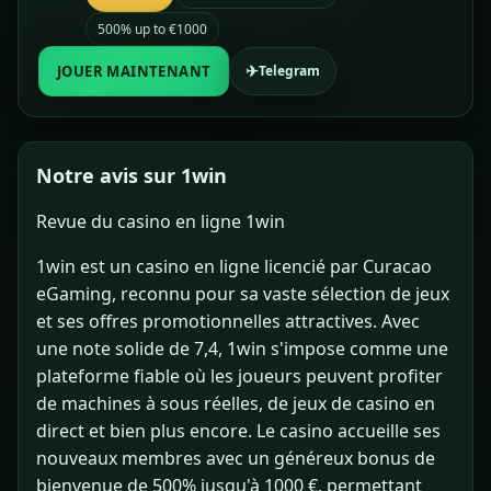
500% up to €1000
✈
JOUER MAINTENANT
Telegram
Notre avis sur 1win
Revue du casino en ligne 1win
1win est un casino en ligne licencié par Curacao
eGaming, reconnu pour sa vaste sélection de jeux
et ses offres promotionnelles attractives. Avec
une note solide de 7,4, 1win s'impose comme une
plateforme fiable où les joueurs peuvent profiter
de machines à sous réelles, de jeux de casino en
direct et bien plus encore. Le casino accueille ses
nouveaux membres avec un généreux bonus de
bienvenue de 500% jusqu'à 1000 €, permettant