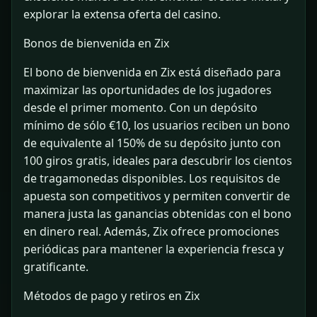
explorar la extensa oferta del casino.
Bonos de bienvenida en Zix
El bono de bienvenida en Zix está diseñado para
maximizar las oportunidades de los jugadores
desde el primer momento. Con un depósito
mínimo de sólo €10, los usuarios reciben un bono
de equivalente al 150% de su depósito junto con
100 giros gratis, ideales para descubrir los cientos
de tragamonedas disponibles. Los requisitos de
apuesta son competitivos y permiten convertir de
manera justa las ganancias obtenidas con el bono
en dinero real. Además, Zix ofrece promociones
periódicas para mantener la experiencia fresca y
gratificante.
Métodos de pago y retiros en Zix