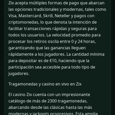
Zix acepta múltiples formas de pago que abarcan
las opciones tradicionales y modernas, tales como
Visa, Mastercard, Skrill, Neteller y pagos con
criptomonedas, lo que denota la intención de
facilitar transacciones rápidas y seguras para
todos los usuarios. La velocidad promedio para
procesar los retiros oscila entre 0 y 24 horas,
garantizando que las ganancias lleguen
rápidamente a los jugadores. La cantidad mínima
para depositar es de €10, haciendo que la
participación sea accesible para todo tipo de
jugadores.
Tragamonedas y casino en vivo en Zix
El casino Zix cuenta con un impresionante
catálogo de más de 2300 tragamonedas,
abarcando desde las clásicas hasta las más
modernas y jackpots progresivos. Esta amplia