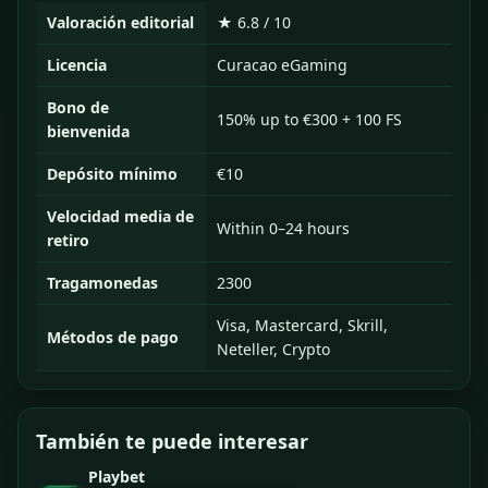
Valoración editorial
★ 6.8 / 10
Licencia
Curacao eGaming
Bono de
150% up to €300 + 100 FS
bienvenida
Depósito mínimo
€10
Velocidad media de
Within 0–24 hours
retiro
Tragamonedas
2300
Visa, Mastercard, Skrill,
Métodos de pago
Neteller, Crypto
También te puede interesar
Playbet