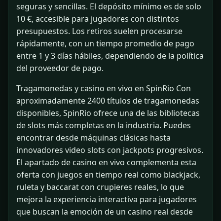
seguras y sencillas. El depósito mínimo es de solo
10 €, accesible para jugadores con distintos
presupuestos. Los retiros suelen procesarse
rápidamente, con un tiempo promedio de pago
entre 1 y 3 días hábiles, dependiendo de la política
del proveedor de pago.
Tragamonedas y casino en vivo en SpinRio Con
aproximadamente 2400 títulos de tragamonedas
disponibles, SpinRio ofrece una de las bibliotecas
de slots más completas en la industria. Puedes
encontrar desde máquinas clásicas hasta
innovadores video slots con jackpots progresivos.
El apartado de casino en vivo complementa esta
oferta con juegos en tiempo real como blackjack,
ruleta y baccarat con crupieres reales, lo que
mejora la experiencia interactiva para jugadores
que buscan la emoción de un casino real desde