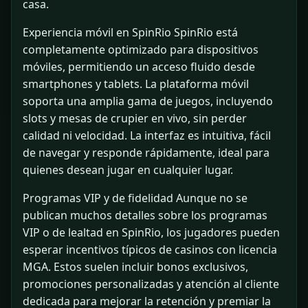
casa.
Experiencia móvil en SpinRio SpinRio está
completamente optimizado para dispositivos
móviles, permitiendo un acceso fluido desde
smartphones y tablets. La plataforma móvil
soporta una amplia gama de juegos, incluyendo
slots y mesas de crupier en vivo, sin perder
calidad ni velocidad. La interfaz es intuitiva, fácil
de navegar y responde rápidamente, ideal para
quienes desean jugar en cualquier lugar.
Programas VIP y de fidelidad Aunque no se
publican muchos detalles sobre los programas
VIP o de lealtad en SpinRio, los jugadores pueden
esperar incentivos típicos de casinos con licencia
MGA. Estos suelen incluir bonos exclusivos,
promociones personalizadas y atención al cliente
dedicada para mejorar la retención y premiar la