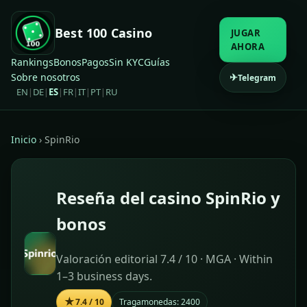
Best 100 Casino
JUGAR
AHORA
Rankings
Bonos
Pagos
Sin KYC
Guías
Sobre nosotros
✈
Telegram
EN
DE
ES
FR
IT
PT
RU
|
|
|
|
|
|
Inicio
› SpinRio
Reseña del casino SpinRio y
bonos
Valoración editorial 7.4 / 10 · MGA · Within
1–3 business days.
★
7.4 / 10
Tragamonedas: 2400