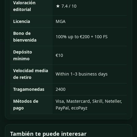
Valoración
★ 7.4 / 10
editorial
Licencia
MGA
Bono de
100% up to €200 + 100 FS
bienvenida
Depósito
€10
mínimo
Velocidad media
Within 1–3 business days
de retiro
Tragamonedas
2400
Métodos de
Visa, Mastercard, Skrill, Neteller,
pago
PayPal, ecoPayz
También te puede interesar