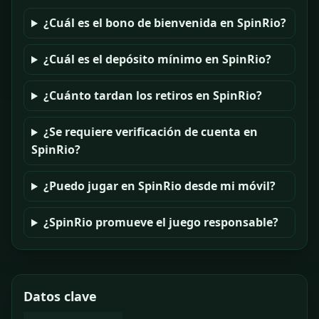
¿Cuál es el bono de bienvenida en SpinRio?
¿Cuál es el depósito mínimo en SpinRio?
¿Cuánto tardan los retiros en SpinRio?
¿Se requiere verificación de cuenta en
SpinRio?
¿Puedo jugar en SpinRio desde mi móvil?
¿SpinRio promueve el juego responsable?
Datos clave