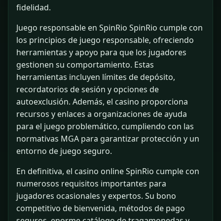
fidelidad.
Juego responsable en SpinRio SpinRio cumple con
los principios de juego responsable, ofreciendo
herramientas y apoyo para que los jugadores
gestionen su comportamiento. Estas
herramientas incluyen límites de depósito,
recordatorios de sesión y opciones de
autoexclusión. Además, el casino proporciona
recursos y enlaces a organizaciones de ayuda
para el juego problemático, cumpliendo con las
normativas MGA para garantizar protección y un
entorno de juego seguro.
En definitiva, el casino online SpinRio cumple con
numerosos requisitos importantes para
jugadores ocasionales y expertos. Su bono
competitivo de bienvenida, métodos de pago
seguros, enorme catálogo de tragamonedas y