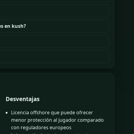
es en kush?
Desventajas
Licencia offshore que puede ofrecer
menor protección al jugador comparado
con reguladores europeos