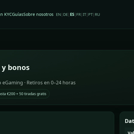
in KYC
Guías
Sobre nosotros
EN
DE
ES
FR
IT
PT
RU
|
|
|
|
|
|
 y bonos
ao eGaming · Retiros en 0–24 horas
sta €200 + 50 tiradas gratis
Dat
Va