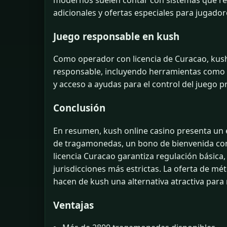
modernos suelen contar con sistemas que re
adicionales y ofertas especiales para jugador
Juego responsable en kush
Como operador con licencia de Curacao, kus
responsable, incluyendo herramientas como o
y acceso a ayudas para el control del juego p
Conclusión
En resumen, kush online casino presenta un 
de tragamonedas, un bono de bienvenida comp
licencia Curacao garantiza regulación básica
jurisdicciones más estrictas. La oferta de mé
hacen de kush una alternativa atractiva par
Ventajas