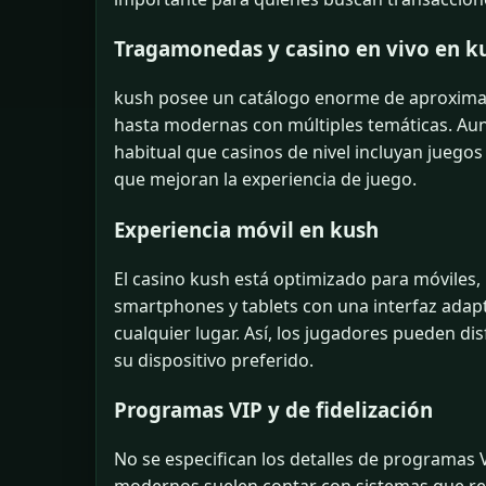
Tragamonedas y casino en vivo en k
kush posee un catálogo enorme de aproxima
hasta modernas con múltiples temáticas. Aunqu
habitual que casinos de nivel incluyan juegos
que mejoran la experiencia de juego.
Experiencia móvil en kush
El casino kush está optimizado para móviles,
smartphones y tablets con una interfaz adapt
cualquier lugar. Así, los jugadores pueden di
su dispositivo preferido.
Programas VIP y de fidelización
No se especifican los detalles de programas V