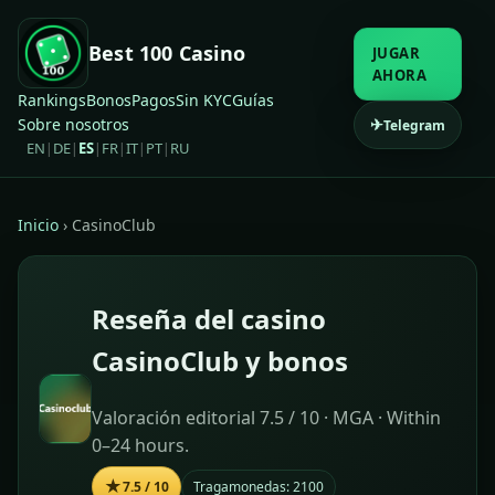
Best 100 Casino
JUGAR
AHORA
Rankings
Bonos
Pagos
Sin KYC
Guías
Sobre nosotros
✈
Telegram
EN
DE
ES
FR
IT
PT
RU
|
|
|
|
|
|
Inicio
› CasinoClub
Reseña del casino
CasinoClub y bonos
Valoración editorial 7.5 / 10 · MGA · Within
0–24 hours.
★
7.5 / 10
Tragamonedas: 2100