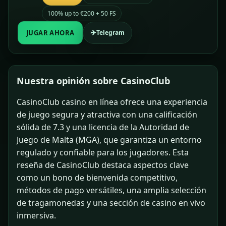
100% up to €200 + 50 FS
✈
JUGAR AHORA
Telegram
Nuestra opinión sobre CasinoClub
CasinoClub casino en línea ofrece una experiencia
de juego segura y atractiva con una calificación
sólida de 7.3 y una licencia de la Autoridad de
Juego de Malta (MGA), que garantiza un entorno
regulado y confiable para los jugadores. Esta
reseña de CasinoClub destaca aspectos clave
como un bono de bienvenida competitivo,
métodos de pago versátiles, una amplia selección
de tragamonedas y una sección de casino en vivo
inmersiva.