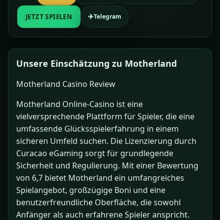
✈
JETZT SPIELEN
Telegram
Unsere Einschätzung zu Motherland
Motherland Casino Review
Motherland Online-Casino ist eine
vielversprechende Plattform für Spieler, die eine
umfassende Glücksspielerfahrung in einem
sicheren Umfeld suchen. Die Lizenzierung durch
Curacao eGaming sorgt für grundlegende
Sicherheit und Regulierung. Mit einer Bewertung
von 6,7 bietet Motherland ein umfangreiches
Spielangebot, großzügige Boni und eine
benutzerfreundliche Oberfläche, die sowohl
Anfänger als auch erfahrene Spieler anspricht.