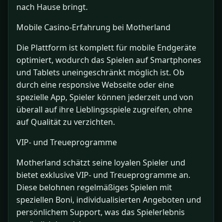
nach Hause bringt.
Mobile Casino-Erfahrung bei Motherland
Die Plattform ist komplett für mobile Endgeräte
optimiert, wodurch das Spielen auf Smartphones
und Tablets uneingeschränkt möglich ist. Ob
durch eine responsive Webseite oder eine
spezielle App, Spieler können jederzeit und von
überall auf ihre Lieblingsspiele zugreifen, ohne
auf Qualität zu verzichten.
VIP- und Treueprogramme
Motherland schätzt seine loyalen Spieler und
bietet exklusive VIP- und Treueprogramme an.
Diese belohnen regelmäßiges Spielen mit
speziellen Boni, individualisierten Angeboten und
persönlichem Support, was das Spielerlebnis