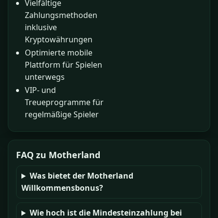
Vielfältige
Zahlungsmethoden
inklusive
Kryptowährungen
Optimierte mobile
Plattform für Spielen
unterwegs
VIP- und
Treueprogramme für
regelmäßige Spieler
FAQ zu Motherland
Was bietet der Motherland
Willkommensbonus?
Wie hoch ist die Mindesteinzahlung bei