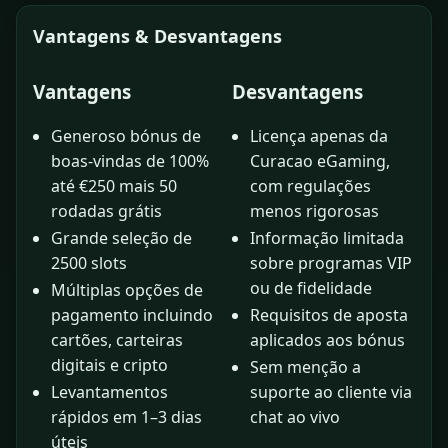
Vantagens & Desvantagens
Vantagens
Desvantagens
Generoso bónus de
Licença apenas da
boas-vindas de 100%
Curacao eGaming,
até €250 mais 50
com regulações
rodadas grátis
menos rigorosas
Grande seleção de
Informação limitada
2500 slots
sobre programas VIP
ou de fidelidade
Múltiplas opções de
pagamento incluindo
Requisitos de aposta
cartões, carteiras
aplicados aos bónus
digitais e cripto
Sem menção a
Levantamentos
suporte ao cliente via
rápidos em 1–3 dias
chat ao vivo
úteis