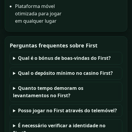
Plataforma móvel
otimizada para jogar
em qualquer lugar
Perguntas frequentes sobre First
Qual é o bónus de boas-vindas do First?
Qual o depósito mínimo no casino First?
Quanto tempo demoram os
levantamentos no First?
Posso jogar no First através do telemóvel?
É necessário verificar a identidade no