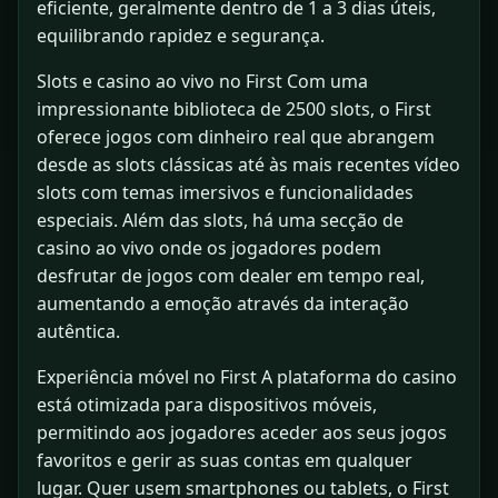
eficiente, geralmente dentro de 1 a 3 dias úteis,
equilibrando rapidez e segurança.
Slots e casino ao vivo no First Com uma
impressionante biblioteca de 2500 slots, o First
oferece jogos com dinheiro real que abrangem
desde as slots clássicas até às mais recentes vídeo
slots com temas imersivos e funcionalidades
especiais. Além das slots, há uma secção de
casino ao vivo onde os jogadores podem
desfrutar de jogos com dealer em tempo real,
aumentando a emoção através da interação
autêntica.
Experiência móvel no First A plataforma do casino
está otimizada para dispositivos móveis,
permitindo aos jogadores aceder aos seus jogos
favoritos e gerir as suas contas em qualquer
lugar. Quer usem smartphones ou tablets, o First