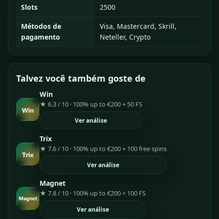
Slots
2500
Métodos de
Visa, Mastercard, Skrill,
pagamento
Neteller, Crypto
Talvez você também goste de
Win
★ 6.3 / 10 · 100% up to €200 + 50 FS
Ver análise
Trix
★ 7.6 / 10 · 100% up to €200 + 100 free spins
Ver análise
Magnet
★ 7.8 / 10 · 100% up to €200 + 100 FS
Ver análise