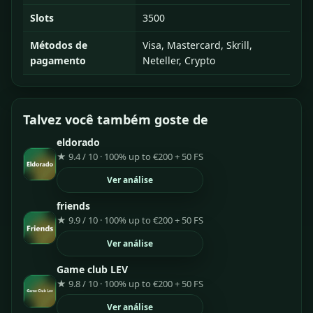
Slots
3500
Métodos de
Visa, Mastercard, Skrill,
pagamento
Neteller, Crypto
Talvez você também goste de
eldorado
★ 9.4 / 10 · 100% up to €200 + 50 FS
Ver análise
friends
★ 9.9 / 10 · 100% up to €200 + 50 FS
Ver análise
Game club LEV
★ 9.8 / 10 · 100% up to €200 + 50 FS
Ver análise