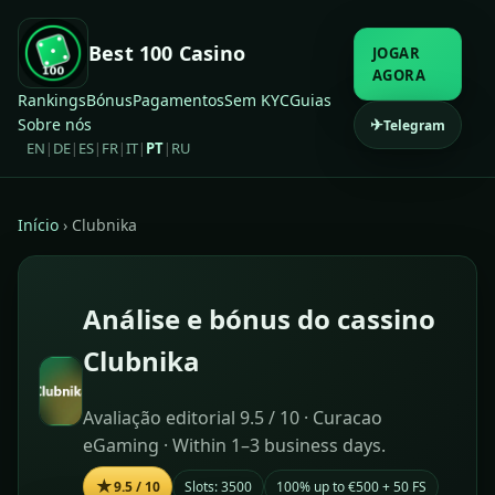
Best 100 Casino
JOGAR
AGORA
Rankings
Bónus
Pagamentos
Sem KYC
Guias
Sobre nós
✈
Telegram
EN
DE
ES
FR
IT
PT
RU
|
|
|
|
|
|
Início
› Clubnika
Análise e bónus do cassino
Clubnika
Avaliação editorial 9.5 / 10 · Curacao
eGaming · Within 1–3 business days.
★
9.5 / 10
Slots: 3500
100% up to €500 + 50 FS