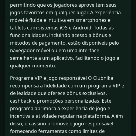
permitindo que os jogadores aproveitem seus
jogos favoritos em qualquer lugar. A experiência
móvel é fluida e intuitiva em smartphones e
tablets com sistemas iOS e Android. Todas as
funcionalidades, incluindo acesso a bônus e
métodos de pagamento, estão disponíveis pelo
navegador móvel ou em uma interface
semelhante a um aplicativo, facilitando o jogo a
qualquer momento.
Programa VIP e jogo responsável O Clubnika
recompensa a fidelidade com um programa VIP e
de lealdade que oferece bônus exclusivos,
cashback e promoções personalizadas. Este
programa aprimora a experiência de jogo e
incentiva a atividade regular na plataforma. Além
disso, o cassino promove o jogo responsável
fornecendo ferramentas como limites de