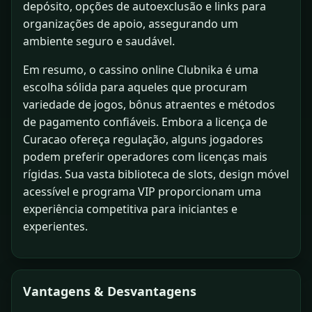
depósito, opções de autoexclusão e links para
organizações de apoio, assegurando um
ambiente seguro e saudável.
Em resumo, o cassino online Clubnika é uma
escolha sólida para aqueles que procuram
variedade de jogos, bônus atraentes e métodos
de pagamento confiáveis. Embora a licença de
Curacao ofereça regulação, alguns jogadores
podem preferir operadores com licenças mais
rígidas. Sua vasta biblioteca de slots, design móvel
acessível e programa VIP proporcionam uma
experiência competitiva para iniciantes e
experientes.
Vantagens & Desvantagens