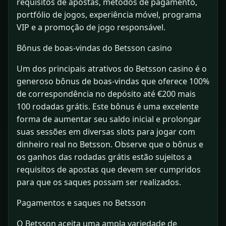
requisitos de apostas, métodos de pagamento,
portfólio de jogos, experiência móvel, programa
VIP e a promoção de jogo responsável.
Bônus de boas-vindas do Betsson casino
Um dos principais atrativos do Betsson casino é o
generoso bônus de boas-vindas que oferece 100%
de correspondência no depósito até €200 mais
100 rodadas grátis. Este bônus é uma excelente
forma de aumentar seu saldo inicial e prolongar
suas sessões em diversas slots para jogar com
dinheiro real no Betsson. Observe que o bônus e
os ganhos das rodadas grátis estão sujeitos a
requisitos de apostas que devem ser cumpridos
para que os saques possam ser realizados.
Pagamentos e saques no Betsson
O Betsson aceita uma ampla variedade de