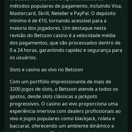
métodos populares de pagamento, incluindo Visa,
Mastercard, Skrill, Neteller e PayPal. O depósito
mínimo é de €10, tornando acessível para a
maioria dos jogadores. Um destaque nesta
revisão do Betsson casino é a velocidade média
dos pagamentos, que são processados dentro de
0 a 24 horas, garantindo rapidez e segurança para
os usuários.
Slots e casino ao vivo no Betsson
Com um portfólio impressionante de mais de
3200 jogos de slots, o Betsson atende a todos os
gostos, desde slots clássicas a jackpots
progressivos. O casino ao vivo proporciona uma
experiência imersiva com dealers profissionais ao
vivo e jogos populares como blackjack, roleta e
baccarat, oferecendo um ambiente dinâmico e