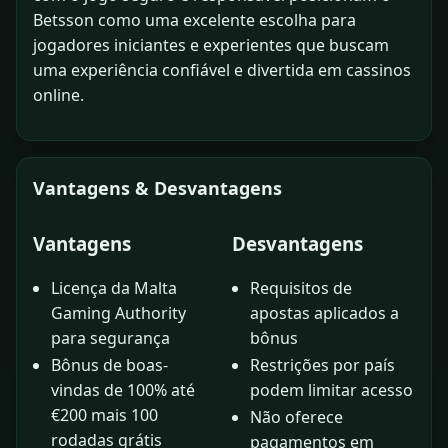
Betsson como uma excelente escolha para
jogadores iniciantes e experientes que buscam
uma experiência confiável e divertida em cassinos
online.
Vantagens & Desvantagens
Vantagens
Desvantagens
Licença da Malta
Requisitos de
Gaming Authority
apostas aplicados a
para segurança
bônus
Bônus de boas-
Restrições por país
vindas de 100% até
podem limitar acesso
€200 mais 100
Não oferece
rodadas grátis
pagamentos em