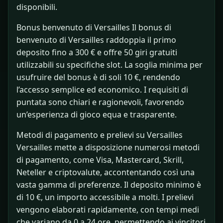
disponibili.
Bonus benvenuto di Versailles Il bonus di
benvenuto di Versailles raddoppia il primo
deposito fino a 300 € e offre 50 giri gratuiti
utilizzabili su specifiche slot. La soglia minima per
usufruire del bonus è di soli 10 €, rendendo
l’accesso semplice ed economico. I requisiti di
puntata sono chiari e ragionevoli, favorendo
un’esperienza di gioco equa e trasparente.
Metodi di pagamento e prelievi su Versailles
Versailles mette a disposizione numerosi metodi
di pagamento, come Visa, Mastercard, Skrill,
Neteller e criptovalute, accontentando così una
vasta gamma di preferenze. Il deposito minimo è
di 10 €, un importo accessibile a molti. I prelievi
vengono elaborati rapidamente, con tempi medi
che variano da 0 a 24 ore, permettendo ai vincitori