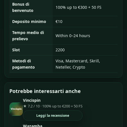
Bonus di
100% up to €300 + 50 FS
benvenuto
Deposito minimo
€10
Tempo medio di
Within 0–24 hours
prelievo
Slot
2200
Metodi di
Visa, Mastercard, Skrill,
pagamento
Neteller, Crypto
Potrebbe interessarti anche
Vincispin
★ 7.2 / 10 · 100% up to €200 + 50 FS
Leggi la recensione
Wazamba