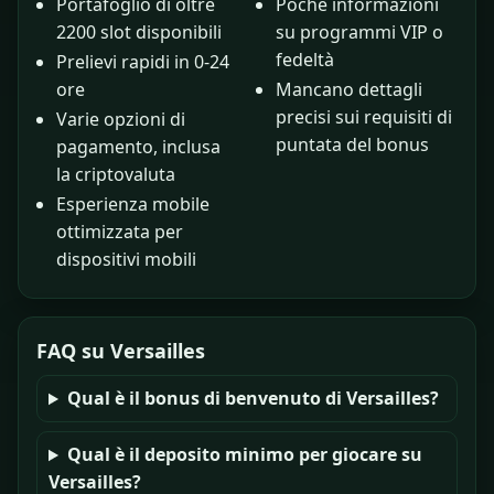
Portafoglio di oltre
Poche informazioni
2200 slot disponibili
su programmi VIP o
fedeltà
Prelievi rapidi in 0-24
ore
Mancano dettagli
precisi sui requisiti di
Varie opzioni di
puntata del bonus
pagamento, inclusa
la criptovaluta
Esperienza mobile
ottimizzata per
dispositivi mobili
FAQ su Versailles
Qual è il bonus di benvenuto di Versailles?
Qual è il deposito minimo per giocare su
Versailles?