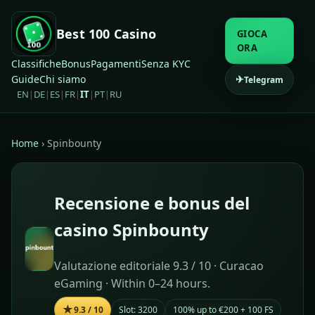
Best 100 Casino
GIOCA
ORA
Classifiche
Bonus
Pagamenti
Senza KYC
Guide
Chi siamo
✈
Telegram
EN
DE
ES
FR
IT
PT
RU
|
|
|
|
|
|
Home
› Spinbounty
Recensione e bonus del
casino Spinbounty
Valutazione editoriale 9.3 / 10 · Curacao
eGaming · Within 0–24 hours.
★
9.3 / 10
Slot: 3200
100% up to €200 + 100 FS