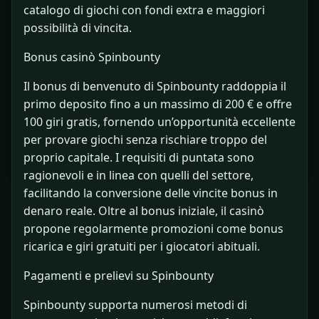
catalogo di giochi con fondi extra e maggiori
possibilità di vincita.
Bonus casinò Spinbounty
Il bonus di benvenuto di Spinbounty raddoppia il
primo deposito fino a un massimo di 200 € e offre
100 giri gratis, fornendo un’opportunità eccellente
per provare giochi senza rischiare troppo del
proprio capitale. I requisiti di puntata sono
ragionevoli e in linea con quelli del settore,
facilitando la conversione delle vincite bonus in
denaro reale. Oltre al bonus iniziale, il casinò
propone regolarmente promozioni come bonus
ricarica e giri gratuiti per i giocatori abituali.
Pagamenti e prelievi su Spinbounty
Spinbounty supporta numerosi metodi di