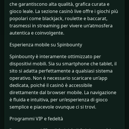
che garantiscono alta qualità, grafica curata e
gioco leale. La sezione casinò live offre i giochi più
popolari come blackjack, roulette e baccarat,
trasmessi in streaming per vivere un’atmosfera
autentica e coinvolgente.
Esperienza mobile su Spinbounty
Spinbounty è interamente ottimizzato per
dispositivi mobili. Sia su smartphone che tablet, il
sito si adatta perfettamente a qualsiasi sistema
operativo. Non è necessario scaricare un’app
dedicata, poiché il casinò è accessibile
direttamente dal browser mobile. La navigazione
è fluida e intuitiva, per un’esperienza di gioco
semplice e piacevole ovunque ci si trovi.
Programmi VIP e fedeltà