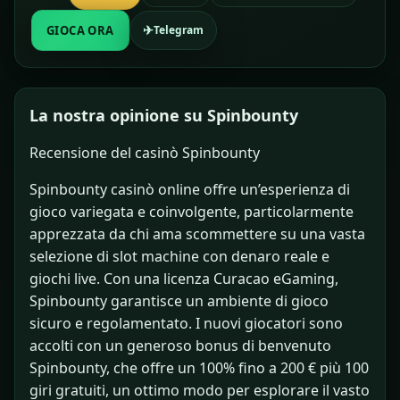
✈
GIOCA ORA
Telegram
La nostra opinione su Spinbounty
Recensione del casinò Spinbounty
Spinbounty casinò online offre un’esperienza di
gioco variegata e coinvolgente, particolarmente
apprezzata da chi ama scommettere su una vasta
selezione di slot machine con denaro reale e
giochi live. Con una licenza Curacao eGaming,
Spinbounty garantisce un ambiente di gioco
sicuro e regolamentato. I nuovi giocatori sono
accolti con un generoso bonus di benvenuto
Spinbounty, che offre un 100% fino a 200 € più 100
giri gratuiti, un ottimo modo per esplorare il vasto