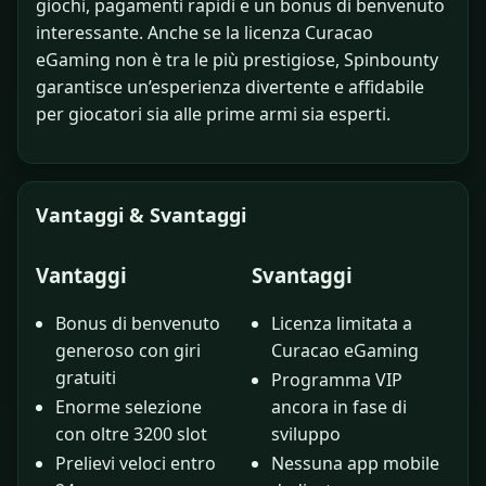
giochi, pagamenti rapidi e un bonus di benvenuto
interessante. Anche se la licenza Curacao
eGaming non è tra le più prestigiose, Spinbounty
garantisce un’esperienza divertente e affidabile
per giocatori sia alle prime armi sia esperti.
Vantaggi & Svantaggi
Vantaggi
Svantaggi
Bonus di benvenuto
Licenza limitata a
generoso con giri
Curacao eGaming
gratuiti
Programma VIP
Enorme selezione
ancora in fase di
con oltre 3200 slot
sviluppo
Prelievi veloci entro
Nessuna app mobile