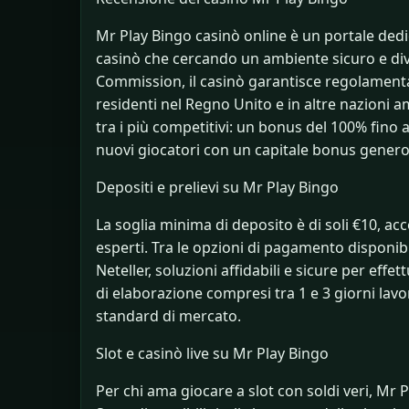
Mr Play Bingo casinò online è un portale dedi
casinò che cercando un ambiente sicuro e di
Commission, il casinò garantisce regolamentaz
residenti nel Regno Unito e in altre nazioni
tra i più competitivi: un bonus del 100% fino a 
nuovi giocatori con un capitale bonus generos
Depositi e prelievi su Mr Play Bingo
La soglia minima di deposito è di soli €10, acces
esperti. Tra le opzioni di pagamento disponibi
Neteller, soluzioni affidabili e sicure per effe
di elaborazione compresi tra 1 e 3 giorni lavo
standard di mercato.
Slot e casinò live su Mr Play Bingo
Per chi ama giocare a slot con soldi veri, Mr P