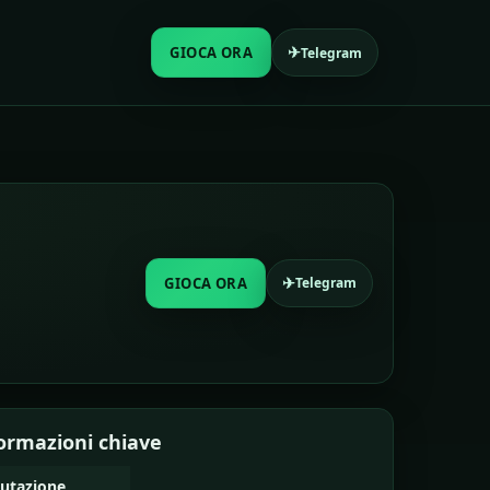
✈
GIOCA ORA
Telegram
✈
GIOCA ORA
Telegram
ormazioni chiave
lutazione