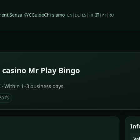
enti
Senza KYC
Guide
Chi siamo
EN
DE
ES
FR
IT
PT
RU
|
|
|
|
|
|
 casino Mr Play Bingo
C · Within 1–3 business days.
50 FS
Inf
Va