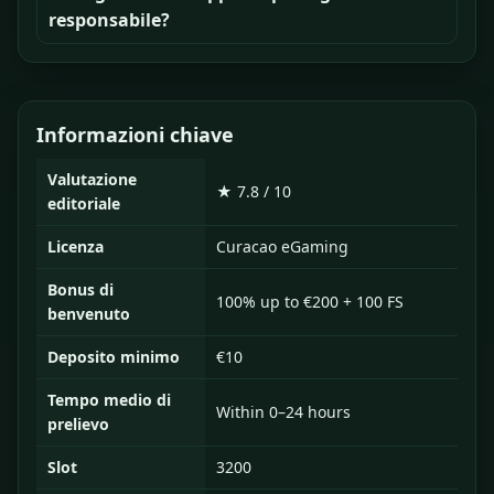
responsabile?
Informazioni chiave
Valutazione
★ 7.8 / 10
editoriale
Licenza
Curacao eGaming
Bonus di
100% up to €200 + 100 FS
benvenuto
Deposito minimo
€10
Tempo medio di
Within 0–24 hours
prelievo
Slot
3200