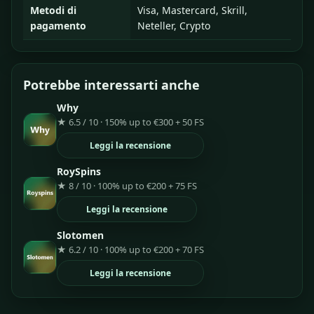
Metodi di
Visa, Mastercard, Skrill,
pagamento
Neteller, Crypto
Potrebbe interessarti anche
Why
★ 6.5 / 10 · 150% up to €300 + 50 FS
Leggi la recensione
RoySpins
★ 8 / 10 · 100% up to €200 + 75 FS
Leggi la recensione
Slotomen
★ 6.2 / 10 · 100% up to €200 + 70 FS
Leggi la recensione