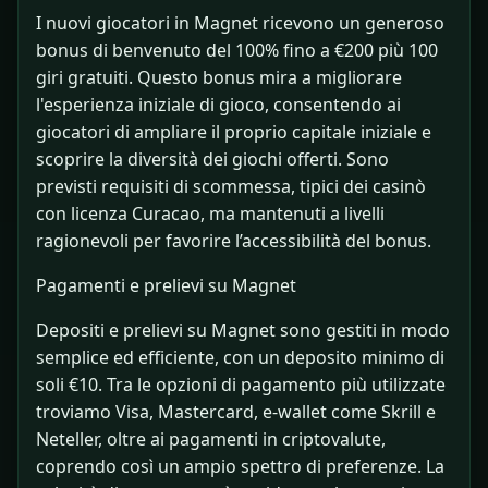
I nuovi giocatori in Magnet ricevono un generoso
bonus di benvenuto del 100% fino a €200 più 100
giri gratuiti. Questo bonus mira a migliorare
l'esperienza iniziale di gioco, consentendo ai
giocatori di ampliare il proprio capitale iniziale e
scoprire la diversità dei giochi offerti. Sono
previsti requisiti di scommessa, tipici dei casinò
con licenza Curacao, ma mantenuti a livelli
ragionevoli per favorire l’accessibilità del bonus.
Pagamenti e prelievi su Magnet
Depositi e prelievi su Magnet sono gestiti in modo
semplice ed efficiente, con un deposito minimo di
soli €10. Tra le opzioni di pagamento più utilizzate
troviamo Visa, Mastercard, e-wallet come Skrill e
Neteller, oltre ai pagamenti in criptovalute,
coprendo così un ampio spettro di preferenze. La