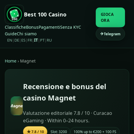
Best 100 Casino
GIOCA
ORA
Classifiche
Bonus
Pagamenti
Senza KYC
Guide
Chi siamo
✈
Telegram
EN
DE
ES
FR
IT
PT
RU
|
|
|
|
|
|
Home
› Magnet
Recensione e bonus del
casino Magnet
Valutazione editoriale 7.8 / 10 · Curacao
eGaming · Within 0–24 hours.
★
7.8 / 10
Slot: 3200
100% up to €200 + 100 FS