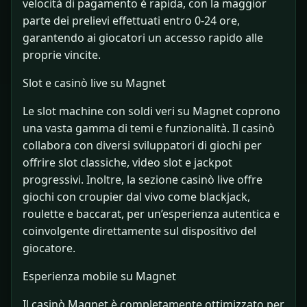
velocità di pagamento è rapida, con la maggior
parte dei prelievi effettuati entro 0-24 ore,
garantendo ai giocatori un accesso rapido alle
proprie vincite.
Slot e casinò live su Magnet
Le slot machine con soldi veri su Magnet coprono
una vasta gamma di temi e funzionalità. Il casinò
collabora con diversi sviluppatori di giochi per
offrire slot classiche, video slot e jackpot
progressivi. Inoltre, la sezione casinò live offre
giochi con croupier dal vivo come blackjack,
roulette e baccarat, per un’esperienza autentica e
coinvolgente direttamente sul dispositivo del
giocatore.
Esperienza mobile su Magnet
Il casinò Magnet è completamente ottimizzato per