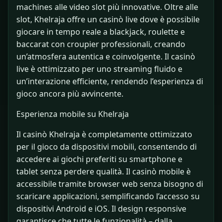
machines alle video slot più innovative. Oltre alle
slot, Khelraja offre un casinò live dove è possibile
giocare in tempo reale a blackjack, roulette e
baccarat con croupier professionali, creando
un’atmosfera autentica e coinvolgente. Il casinò
live è ottimizzato per uno streaming fluido e
un’interazione efficiente, rendendo l’esperienza di
gioco ancora più avvincente.
Esperienza mobile su Khelraja
Il casinò Khelraja è completamente ottimizzato
per il gioco da dispositivi mobili, consentendo di
accedere ai giochi preferiti su smartphone e
tablet senza perdere qualità. Il casinò mobile è
accessibile tramite browser web senza bisogno di
scaricare applicazioni, semplificando l’accesso su
dispositivi Android e iOS. Il design responsive
garantisce che tutte le funzionalità – dalla