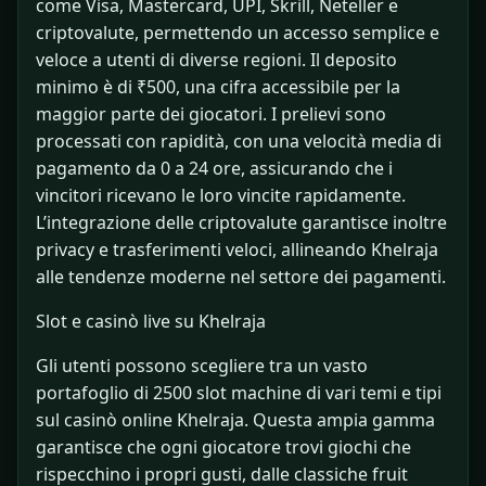
come Visa, Mastercard, UPI, Skrill, Neteller e
criptovalute, permettendo un accesso semplice e
veloce a utenti di diverse regioni. Il deposito
minimo è di ₹500, una cifra accessibile per la
maggior parte dei giocatori. I prelievi sono
processati con rapidità, con una velocità media di
pagamento da 0 a 24 ore, assicurando che i
vincitori ricevano le loro vincite rapidamente.
L’integrazione delle criptovalute garantisce inoltre
privacy e trasferimenti veloci, allineando Khelraja
alle tendenze moderne nel settore dei pagamenti.
Slot e casinò live su Khelraja
Gli utenti possono scegliere tra un vasto
portafoglio di 2500 slot machine di vari temi e tipi
sul casinò online Khelraja. Questa ampia gamma
garantisce che ogni giocatore trovi giochi che
rispecchino i propri gusti, dalle classiche fruit