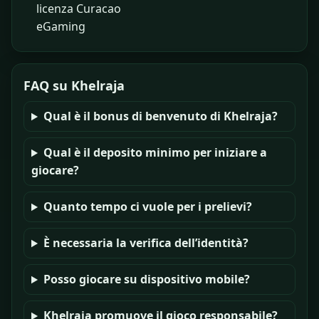
licenza Curacao
eGaming
FAQ su Khelraja
Qual è il bonus di benvenuto di Khelraja?
Qual è il deposito minimo per iniziare a
giocare?
Quanto tempo ci vuole per i prelievi?
È necessaria la verifica dell’identità?
Posso giocare su dispositivo mobile?
Khelraja promuove il gioco responsabile?