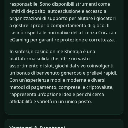
responsabile. Sono disponibili strumenti come
limiti di deposito, autoesclusione e accesso a
organizzazioni di supporto per aiutare i giocatori
a gestire il proprio comportamento di gioco. Il
casinò rispetta le normative della licenza Curacao
eGaming per garantire protezione e correttezza.
In sintesi, il casinò online Khelraja è una
piattaforma solida che offre un vasto
assortimento di slot, giochi dal vivo coinvolgenti,
un bonus di benvenuto generoso e prelievi rapidi.
Con un’esperienza mobile moderna e diversi
metodi di pagamento, comprese le criptovalute,
rappresenta un’opzione ideale per chi cerca
affidabilità e varietà in un unico posto.
Vantaggi & Svantaggi