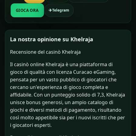
✈
GIOCA ORA
Telegram
La nostra opinione su Khelraja
Recensione del casinò Khelraja
Il casinò online Khelraja è una piattaforma di
gioco di qualità con licenza Curacao eGaming,
pensata per un vasto pubblico di giocatori che
cercano un'esperienza di gioco completa e
affidabile. Con un punteggio solido di 7,3, Khelraja
unisce bonus generosi, un ampio catalogo di
giochi e diversi metodi di pagamento, risultando
così molto appetibile sia per i nuovi iscritti che per
i giocatori esperti.