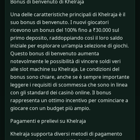
Bonus di benvenuto di Khelraja
Una delle caratteristiche principali di Khelraja è il
suo bonus di benvenuto. I nuovi giocatori
ricevono un bonus del 100% fino a ₹30.000 sul
primo deposito, raddoppiando così il loro saldo
iniziale per esplorare un’ampia selezione di giochi.
Questo bonus di benvenuto aumenta
notevolmente le possibilità di vincere soldi veri
alle slot machine su Khelraja. Le condizioni del
bonus sono chiare, anche se è sempre importante
leggere i requisiti di scommessa che sono in linea
con gli standard dei casinò online. Il bonus
rappresenta un ottimo incentivo per cominciare a
giocare con un budget più ampio.
Pagamenti e prelievi su Khelraja
Khelraja supporta diversi metodi di pagamento