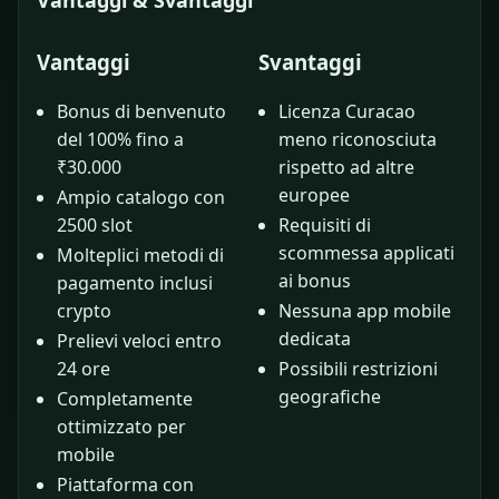
Vantaggi
Svantaggi
Bonus di benvenuto
Licenza Curacao
del 100% fino a
meno riconosciuta
₹30.000
rispetto ad altre
europee
Ampio catalogo con
2500 slot
Requisiti di
scommessa applicati
Molteplici metodi di
ai bonus
pagamento inclusi
crypto
Nessuna app mobile
dedicata
Prelievi veloci entro
24 ore
Possibili restrizioni
geografiche
Completamente
ottimizzato per
mobile
Piattaforma con