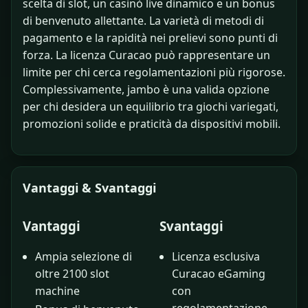
scelta di slot, un casinò live dinamico e un bonus
di benvenuto allettante. La varietà di metodi di
pagamento e la rapidità nei prelievi sono punti di
forza. La licenza Curacao può rappresentare un
limite per chi cerca regolamentazioni più rigorose.
Complessivamente, jambo è una valida opzione
per chi desidera un equilibrio tra giochi variegati,
promozioni solide e praticità da dispositivi mobili.
Vantaggi & Svantaggi
Vantaggi
Svantaggi
Ampia selezione di
Licenza esclusiva
oltre 2100 slot
Curacao eGaming
machine
con