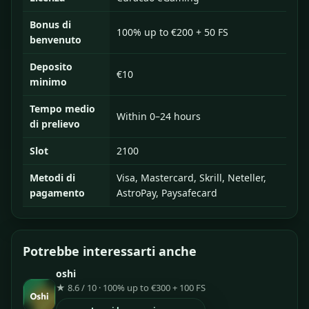
Bonus di
100% up to €200 + 50 FS
benvenuto
Deposito
€10
minimo
Tempo medio
Within 0–24 hours
di prelievo
Slot
2100
Metodi di
Visa, Mastercard, Skrill, Neteller,
pagamento
AstroPay, Paysafecard
Potrebbe interessarti anche
oshi
★ 8.6 / 10 · 100% up to €300 + 100 FS