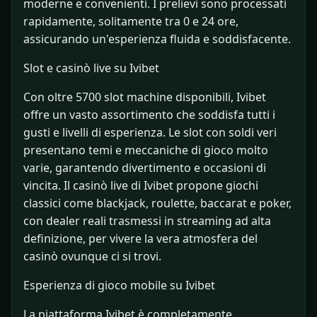
moderne e convenienti. I prelievi sono processati
rapidamente, solitamente tra 0 e 24 ore,
assicurando un'esperienza fluida e soddisfacente.
Slot e casinò live su Ivibet
Con oltre 5700 slot machine disponibili, Ivibet
offre un vasto assortimento che soddisfa tutti i
gusti e livelli di esperienza. Le slot con soldi veri
presentano temi e meccaniche di gioco molto
varie, garantendo divertimento e occasioni di
vincita. Il casinò live di Ivibet propone giochi
classici come blackjack, roulette, baccarat e poker,
con dealer reali trasmessi in streaming ad alta
definizione, per vivere la vera atmosfera del
casinò ovunque ci si trovi.
Esperienza di gioco mobile su Ivibet
La piattaforma Ivibet è completamente