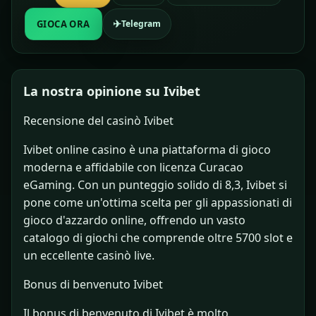
✈
GIOCA ORA
Telegram
La nostra opinione su Ivibet
Recensione del casinò Ivibet
Ivibet online casino è una piattaforma di gioco
moderna e affidabile con licenza Curacao
eGaming. Con un punteggio solido di 8,3, Ivibet si
pone come un'ottima scelta per gli appassionati di
gioco d'azzardo online, offrendo un vasto
catalogo di giochi che comprende oltre 5700 slot e
un eccellente casinò live.
Bonus di benvenuto Ivibet
Il bonus di benvenuto di Ivibet è molto