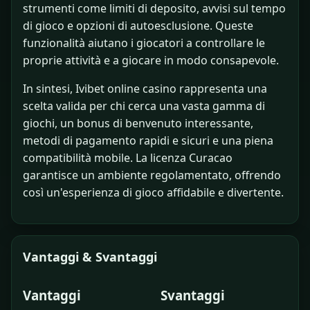
strumenti come limiti di deposito, avvisi sul tempo
di gioco e opzioni di autoesclusione. Queste
funzionalità aiutano i giocatori a controllare le
proprie attività e a giocare in modo consapevole.
In sintesi, Ivibet online casino rappresenta una
scelta valida per chi cerca una vasta gamma di
giochi, un bonus di benvenuto interessante,
metodi di pagamento rapidi e sicuri e una piena
compatibilità mobile. La licenza Curacao
garantisce un ambiente regolamentato, offrendo
così un'esperienza di gioco affidabile e divertente.
Vantaggi & Svantaggi
Vantaggi
Svantaggi