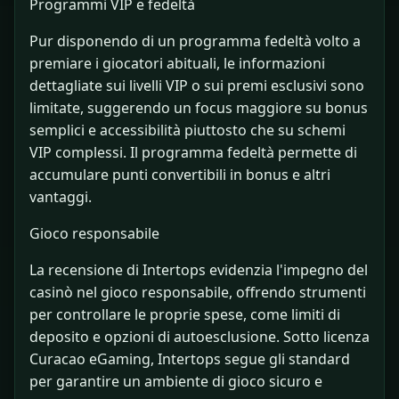
Programmi VIP e fedeltà
Pur disponendo di un programma fedeltà volto a
premiare i giocatori abituali, le informazioni
dettagliate sui livelli VIP o sui premi esclusivi sono
limitate, suggerendo un focus maggiore su bonus
semplici e accessibilità piuttosto che su schemi
VIP complessi. Il programma fedeltà permette di
accumulare punti convertibili in bonus e altri
vantaggi.
Gioco responsabile
La recensione di Intertops evidenzia l'impegno del
casinò nel gioco responsabile, offrendo strumenti
per controllare le proprie spese, come limiti di
deposito e opzioni di autoesclusione. Sotto licenza
Curacao eGaming, Intertops segue gli standard
per garantire un ambiente di gioco sicuro e