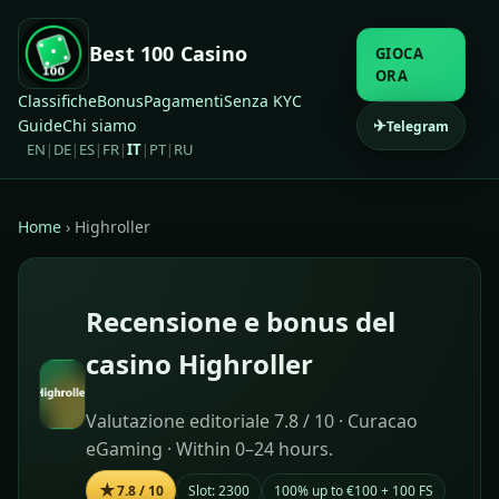
Best 100 Casino
GIOCA
ORA
Classifiche
Bonus
Pagamenti
Senza KYC
Guide
Chi siamo
✈
Telegram
EN
DE
ES
FR
IT
PT
RU
|
|
|
|
|
|
Home
› Highroller
Recensione e bonus del
casino Highroller
Valutazione editoriale 7.8 / 10 · Curacao
eGaming · Within 0–24 hours.
★
7.8 / 10
Slot: 2300
100% up to €100 + 100 FS