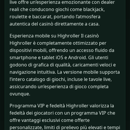
live offre un’esperienza emozionante con dealer
reali che conducono giochi come blackjack,
roulette e baccarat, portando l’atmosfera
autentica del casinò direttamente a casa.
Esperienza mobile su Highroller Il casinò
Highroller è completamente ottimizzato per
dispositivi mobili, offrendo un accesso fluido da
smartphone e tablet iOS e Android. Gli utenti
godono di grafica di qualità, caricamenti veloci e
navigazione intuitiva. La versione mobile supporta
l’intero catalogo di giochi, incluse le tavole live,
assicurando un’esperienza di gioco completa
ovunque.
Programma VIP e fedeltà Highroller valorizza la
fedeltà dei giocatori con un programma VIP che
offre vantaggi esclusivi come offerte
personalizzate, limiti di prelievo più elevati e tempi