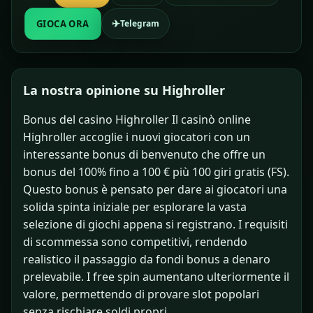
✈
GIOCA ORA
Telegram
La nostra opinione su Highroller
Bonus del casino Highroller Il casinò online
Highroller accoglie i nuovi giocatori con un
interessante bonus di benvenuto che offre un
bonus del 100% fino a 100 € più 100 giri gratis (FS).
Questo bonus è pensato per dare ai giocatori una
solida spinta iniziale per esplorare la vasta
selezione di giochi appena si registrano. I requisiti
di scommessa sono competitivi, rendendo
realistico il passaggio da fondi bonus a denaro
prelevabile. I free spin aumentano ulteriormente il
valore, permettendo di provare slot popolari
senza rischiare soldi propri.