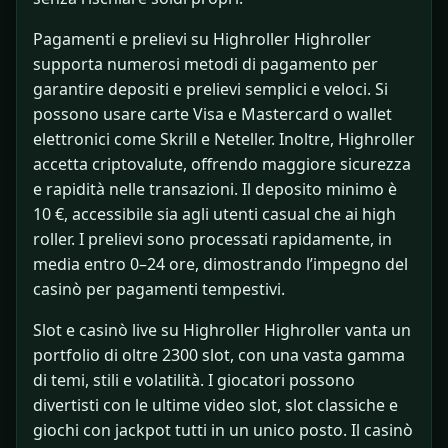
Pagamenti e prelievi su Highroller Highroller
supporta numerosi metodi di pagamento per
garantire depositi e prelievi semplici e veloci. Si
possono usare carte Visa e Mastercard o wallet
elettronici come Skrill e Neteller. Inoltre, Highroller
accetta criptovalute, offrendo maggiore sicurezza
e rapidità nelle transazioni. Il deposito minimo è
10 €, accessibile sia agli utenti casual che ai high
roller. I prelievi sono processati rapidamente, in
media entro 0–24 ore, dimostrando l’impegno del
casinò per pagamenti tempestivi.
Slot e casinò live su Highroller Highroller vanta un
portfolio di oltre 2300 slot, con una vasta gamma
di temi, stili e volatilità. I giocatori possono
divertisti con le ultime video slot, slot classiche e
giochi con jackpot tutti in un unico posto. Il casinò