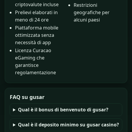
criptovalute incluse
Restrizioni
Prelievi elaborati in
geografiche per
meno di 24 ore
alcuni paesi
Piattaforma mobile
ottimizzata senza
necessità di app
Licenza Curacao
eGaming che
garantisce
regolamentazione
FAQ su gusar
Qual è il bonus di benvenuto di gusar?
Qual è il deposito minimo su gusar casino?