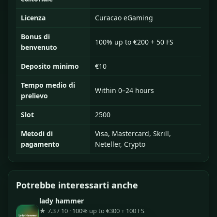
Licenza
Curacao eGaming
Bonus di
100% up to €200 + 50 FS
benvenuto
Deposito minimo
€10
Tempo medio di
Within 0–24 hours
prelievo
Slot
2500
Metodi di
Visa, Mastercard, Skrill,
pagamento
Neteller, Crypto
Potrebbe interessarti anche
lady hammer
★ 7.3 / 10 · 100% up to €300 + 100 FS