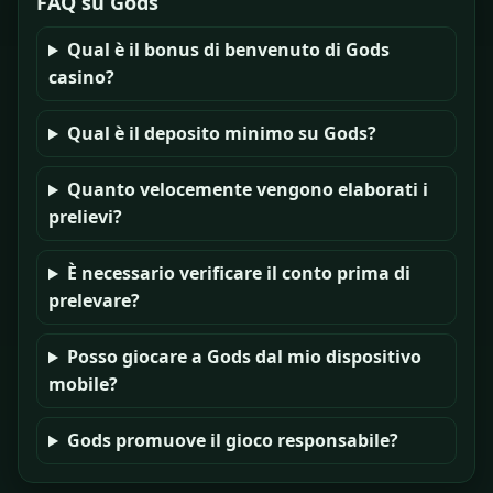
FAQ su Gods
Qual è il bonus di benvenuto di Gods
casino?
Qual è il deposito minimo su Gods?
Quanto velocemente vengono elaborati i
prelievi?
È necessario verificare il conto prima di
prelevare?
Posso giocare a Gods dal mio dispositivo
mobile?
Gods promuove il gioco responsabile?