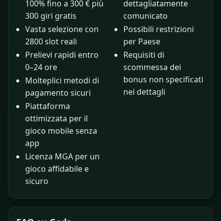
100% fino a 300 € più
dettagliatamente
300 giri gratis
comunicato
Vasta selezione con
Possibili restrizioni
2800 slot reali
per Paese
Prelievi rapidi entro
Requisiti di
0–24 ore
scommessa dei
bonus non specificati
Molteplici metodi di
nei dettagli
pagamento sicuri
Piattaforma
ottimizzata per il
gioco mobile senza
app
Licenza MGA per un
gioco affidabile e
sicuro