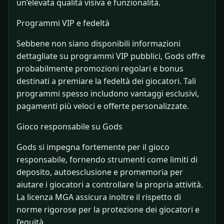
un’elevata qualità visiva e funzionalità.
Programmi VIP e fedeltà
Sebbene non siano disponibili informazioni
dettagliate su programmi VIP pubblici, Gods offre
probabilmente promozioni regolari e bonus
destinati a premiare la fedeltà dei giocatori. Tali
programmi spesso includono vantaggi esclusivi,
pagamenti più veloci e offerte personalizzate.
Gioco responsabile su Gods
Gods si impegna fortemente per il gioco
responsabile, fornendo strumenti come limiti di
deposito, autoesclusione e promemoria per
aiutare i giocatori a controllare la propria attività.
La licenza MGA assicura inoltre il rispetto di
norme rigorose per la protezione dei giocatori e
l’equità.