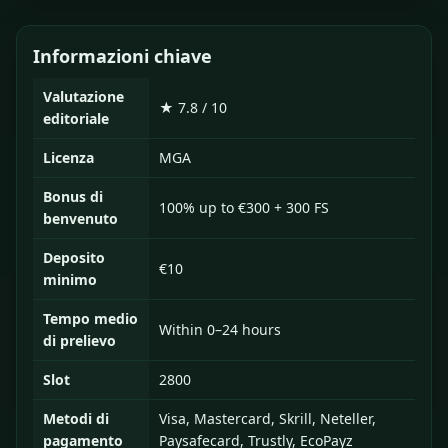
Informazioni chiave
Valutazione
★ 7.8 / 10
editoriale
Licenza
MGA
Bonus di
100% up to €300 + 300 FS
benvenuto
Deposito
€10
minimo
Tempo medio
Within 0–24 hours
di prelievo
Slot
2800
Metodi di
Visa, Mastercard, Skrill, Neteller,
pagamento
Paysafecard, Trustly, EcoPayz