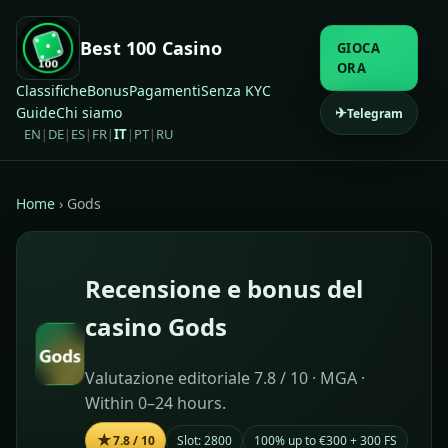
Best 100 Casino
GIOCA
ORA
Classifiche
Bonus
Pagamenti
Senza KYC
Guide
Chi siamo
✈
Telegram
EN
DE
ES
FR
IT
PT
RU
|
|
|
|
|
|
Home
› Gods
Recensione e bonus del
casino Gods
Valutazione editoriale 7.8 / 10 · MGA ·
Within 0–24 hours.
★
7.8 / 10
Slot: 2800
100% up to €300 + 300 FS