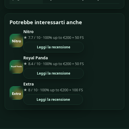
Potrebbe interessarti anche
Nitro
★ 7.7 / 10 · 100% up to €200 + 50 FS
Leggi la recensione
Royal Panda
★ 8.4 / 10 · 100% up to €200 + 50 FS
Leggi la recensione
Extra
★ 8 / 10 · 100% up to €200 + 100 FS
Leggi la recensione