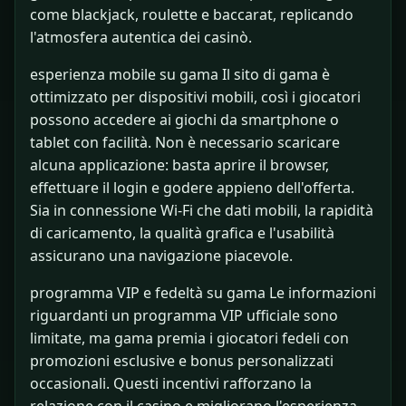
come blackjack, roulette e baccarat, replicando
l'atmosfera autentica dei casinò.
esperienza mobile su gama Il sito di gama è
ottimizzato per dispositivi mobili, così i giocatori
possono accedere ai giochi da smartphone o
tablet con facilità. Non è necessario scaricare
alcuna applicazione: basta aprire il browser,
effettuare il login e godere appieno dell'offerta.
Sia in connessione Wi-Fi che dati mobili, la rapidità
di caricamento, la qualità grafica e l'usabilità
assicurano una navigazione piacevole.
programma VIP e fedeltà su gama Le informazioni
riguardanti un programma VIP ufficiale sono
limitate, ma gama premia i giocatori fedeli con
promozioni esclusive e bonus personalizzati
occasionali. Questi incentivi rafforzano la
relazione con il casino e migliorano l'esperienza