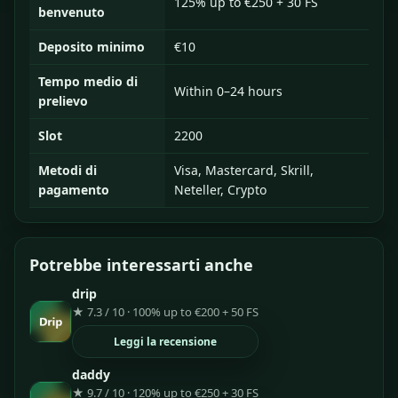
125% up to €250 + 30 FS
benvenuto
Deposito minimo
€10
Tempo medio di
Within 0–24 hours
prelievo
Slot
2200
Metodi di
Visa, Mastercard, Skrill,
pagamento
Neteller, Crypto
Potrebbe interessarti anche
drip
★ 7.3 / 10 · 100% up to €200 + 50 FS
Leggi la recensione
daddy
★ 9.7 / 10 · 120% up to €250 + 30 FS