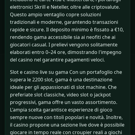
elettronici Skrill e Neteller, oltre alle criptovalute.
Questo ampio ventaglio copre soluzioni
tradizionali e moderne, garantendo transazioni
rapide e sicure. Il deposito minimo è fissato a €10,
rendendo gama accessibile sia ai neofiti che ai
giocatori casual. I prelievi vengono solitamente
elaborati entro 0–24 ore, dimostrando l'impegno
del casino nel garantire pagamenti veloci.
Slot e casino live su gama Con un portafoglio che
supera le 2200 slot, gama è una destinazione
ideale per gli appassionati di slot machine. Che
preferiate slot classiche, video slot o jackpot
progressivi, gama offre un vasto assortimento.
L'ampia scelta garantisce esperienze di gioco
sempre nuove con titoli popolari e novità. Inoltre,
il casino propone una sezione live dove è possibile
giocare in tempo reale con croupier reali a giochi