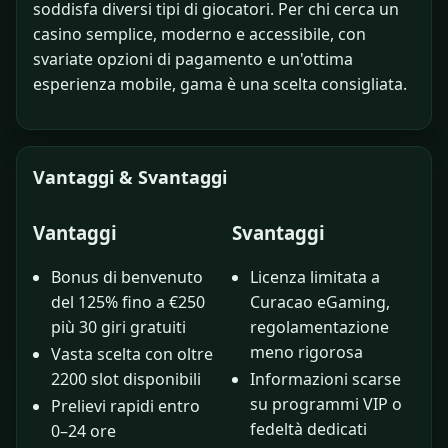
soddisfa diversi tipi di giocatori. Per chi cerca un
casino semplice, moderno e accessibile, con
svariate opzioni di pagamento e un'ottima
esperienza mobile, gama è una scelta consigliata.
Vantaggi & Svantaggi
Vantaggi
Svantaggi
Bonus di benvenuto
Licenza limitata a
del 125% fino a €250
Curacao eGaming,
più 30 giri gratuiti
regolamentazione
meno rigorosa
Vasta scelta con oltre
2200 slot disponibili
Informazioni scarse
su programmi VIP o
Prelievi rapidi entro
fedeltà dedicati
0–24 ore