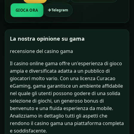
✈
GIOCA ORA
Telegram
La nostra opinione su gama
recensione del casino gama
Il casino online gama offre un'esperienza di gioco
ampia e diversificata adatta a un pubblico di
giocatori molto vario. Con una licenza Curacao
eGaming, gama garantisce un ambiente affidabile
nel quale gli utenti possono godere di una solida
selezione di giochi, un generoso bonus di
benvenuto e una fluida esperienza da mobile.
Analizziamo in dettaglio tutti gli aspetti che
rendono il casino gama una piattaforma completa
e soddisfacente.