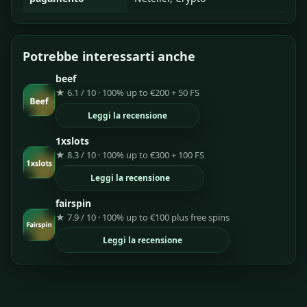
Potrebbe interessarti anche
beef
★ 6.1 / 10 · 100% up to €200 + 50 FS
Leggi la recensione
1xslots
★ 8.3 / 10 · 100% up to €300 + 100 FS
Leggi la recensione
fairspin
★ 7.9 / 10 · 100% up to €100 plus free spins
Leggi la recensione