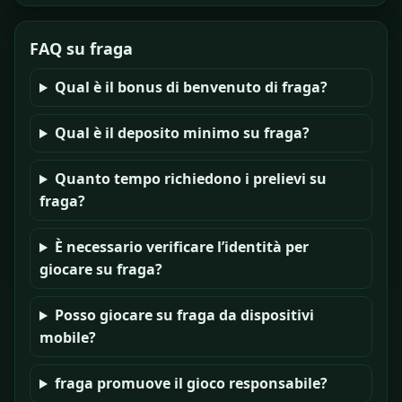
FAQ su fraga
Qual è il bonus di benvenuto di fraga?
Qual è il deposito minimo su fraga?
Quanto tempo richiedono i prelievi su
fraga?
È necessario verificare l’identità per
giocare su fraga?
Posso giocare su fraga da dispositivi
mobile?
fraga promuove il gioco responsabile?