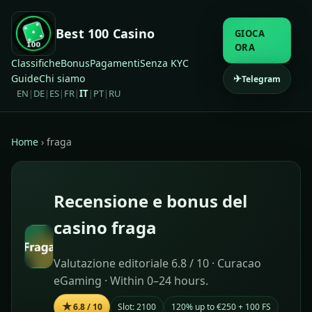
Best 100 Casino
GIOCA
ORA
Classifiche
Bonus
Pagamenti
Senza KYC
Guide
Chi siamo
✈
Telegram
EN
DE
ES
FR
IT
PT
RU
|
|
|
|
|
|
Home
› fraga
Recensione e bonus del
casino fraga
Valutazione editoriale 6.8 / 10 · Curacao
eGaming · Within 0–24 hours.
★
6.8 / 10
Slot: 2100
120% up to €250 + 100 FS