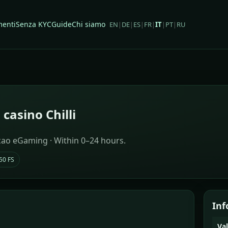
enti
Senza KYC
Guide
Chi siamo
EN
DE
ES
FR
IT
PT
RU
|
|
|
|
|
|
casino Chilli
acao eGaming · Within 0–24 hours.
50 FS
Inf
Va