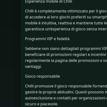
Esperienza mobile di Chilli
Chilli è completamente ottimizzato per il gioc
di accedere ai loro giochi preferiti su smartp
mobile è intuitiva, reattiva e mantiene tutte l
garantisce un’esperienza di gioco senza inte
Programmi VIP e fedeltà
Sebbene non siano dettagliati programmi VIP o
beneficiare di promozioni regolari e incentivi of
regolarmente la pagina delle promozioni e isc
vantaggi.
Gioco responsabile
Chilli promuove il gioco responsabile fornendo
gestire le proprie abitudini. Questi possono in
autoesclusione e contatti per organizzazioni
sicuro e piacevole.