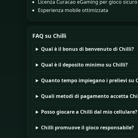
Licenza Curacao eGaming per gioco sicuro
Esperienza mobile ottimizzata
FAQ su Chilli
Qual è il bonus di benvenuto di Chilli?
Qual è il deposito minimo su Chilli?
Quanto tempo impiegano i prelievi su C
Quali metodi di pagamento accetta Chil
Posso giocare a Chilli dal mio cellulare?
Chilli promuove il gioco responsabile?