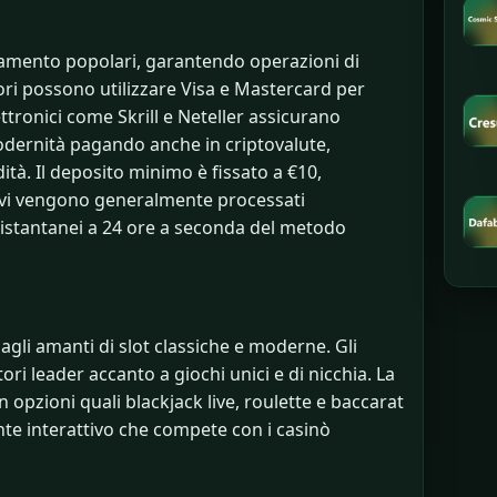
agamento popolari, garantendo operazioni di
tori possono utilizzare Visa e Mastercard per
ttronici come Skrill e Neteller assicurano
 modernità pagando anche in criptovalute,
dità. Il deposito minimo è fissato a €10,
lievi vengono generalmente processati
istantanei a 24 ore a seconda del metodo
e agli amanti di slot classiche e moderne. Gli
ori leader accanto a giochi unici e di nicchia. La
n opzioni quali blackjack live, roulette e baccarat
nte interattivo che compete con i casinò