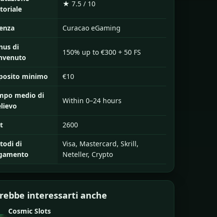
★ 7.5 / 10
toriale
cenza
Curacao eGaming
nus di
150% up to €300 + 50 FS
nvenuto
posito minimo
€10
mpo medio di
Within 0–24 hours
lievo
t
2600
todi di
Visa, Mastercard, Skrill,
gamento
Neteller, Crypto
rebbe interessarti anche
Cosmic Slots