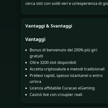
cerca slot con soldi veri e un’esperienza di gi
Vantaggi & Svantaggi
Vantaggi
Bonus di benvenuto del 200% più giri
gratuiti
Oltre 3200 slot disponibili
Accetta criptovalute e metodi tradizionali
Prelievi rapidi, spesso istantanei o entro
un’ora
Licenza affidabile Curacao eGaming
Casinò live con croupier reali