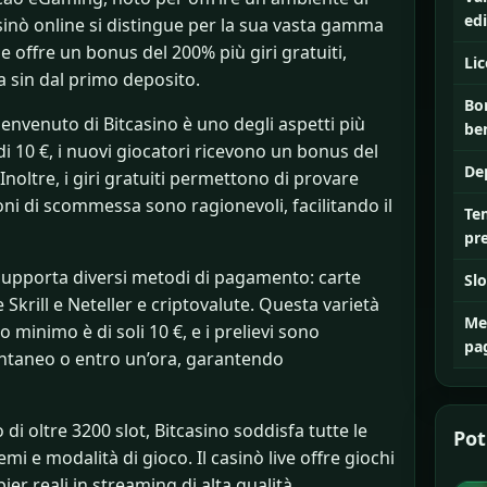
edi
asinò online si distingue per la sua vasta gamma
 offre un bonus del 200% più giri gratuiti,
Li
a sin dal primo deposito.
Bo
envenuto di Bitcasino è uno degli aspetti più
be
 10 €, i nuovi giocatori ricevono un bonus del
De
. Inoltre, i giri gratuiti permettono di provare
ioni di scommessa sono ragionevoli, facilitando il
Te
pre
supporta diversi metodi di pagamento: carte
Slo
Skrill e Neteller e criptovalute. Questa varietà
Me
to minimo è di soli 10 €, e i prelievi sono
pa
ntaneo o entro un’ora, garantendo
 di oltre 3200 slot, Bitcasino soddisfa tutte le
Pot
mi e modalità di gioco. Il casinò live offre giochi
er reali in streaming di alta qualità,