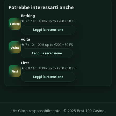
Potrebbe interessarti anche
Betking
★ 7.1 / 10 · 100% up to €200 + 50 FS
Leggi la recensione
volta
★ 7 / 10 · 100% up to €200 + 50 FS
Leggi la recensione
First
★ 6.8 / 10 · 100% up to €250 + 50 FS
Leggi la recensione
18+ Gioca responsabilmente · © 2025 Best 100 Casino.