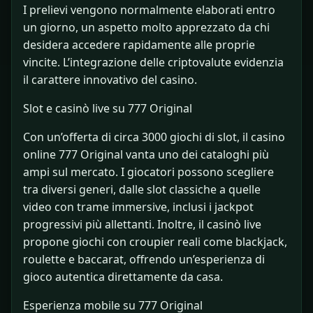
I prelievi vengono normalmente elaborati entro
un giorno, un aspetto molto apprezzato da chi
desidera accedere rapidamente alle proprie
vincite. L’integrazione delle criptovalute evidenzia
il carattere innovativo del casino.
Slot e casinò live su 777 Original
Con un’offerta di circa 3000 giochi di slot, il casino
online 777 Original vanta uno dei cataloghi più
ampi sul mercato. I giocatori possono scegliere
tra diversi generi, dalle slot classiche a quelle
video con trame immersive, inclusi i jackpot
progressivi più allettanti. Inoltre, il casinò live
propone giochi con croupier reali come blackjack,
roulette e baccarat, offrendo un’esperienza di
gioco autentica direttamente da casa.
Esperienza mobile su 777 Original