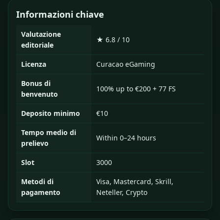
Informazioni chiave
Valutazione
★ 6.8 / 10
editoriale
Licenza
Curacao eGaming
Bonus di
100% up to €200 + 77 FS
benvenuto
Deposito minimo
€10
Tempo medio di
Within 0–24 hours
prelievo
Slot
3000
Metodi di
Visa, Mastercard, Skrill,
pagamento
Neteller, Crypto