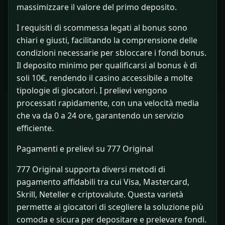
massimizzare il valore del primo deposito.
I requisiti di scommessa legati al bonus sono
chiari e giusti, facilitando la comprensione delle
condizioni necessarie per sbloccare i fondi bonus.
Il deposito minimo per qualificarsi al bonus è di
soli 10€, rendendo il casino accessibile a molte
tipologie di giocatori. I prelievi vengono
processati rapidamente, con una velocità media
che va da 0 a 24 ore, garantendo un servizio
efficiente.
Pagamenti e prelievi su 777 Original
777 Original supporta diversi metodi di
pagamento affidabili tra cui Visa, Mastercard,
Skrill, Neteller e criptovalute. Questa varietà
permette ai giocatori di scegliere la soluzione più
comoda e sicura per depositare e prelevare fondi.