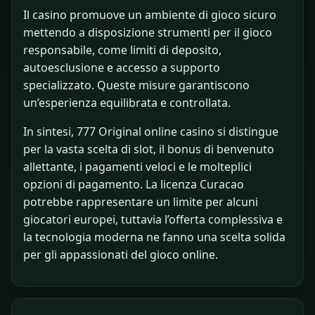
Il casino promuove un ambiente di gioco sicuro
mettendo a disposizione strumenti per il gioco
responsabile, come limiti di deposito,
autoesclusione e accesso a supporto
specializzato. Queste misure garantiscono
un’esperienza equilibrata e controllata.
In sintesi, 777 Original online casino si distingue
per la vasta scelta di slot, il bonus di benvenuto
allettante, i pagamenti veloci e le molteplici
opzioni di pagamento. La licenza Curacao
potrebbe rappresentare un limite per alcuni
giocatori europei, tuttavia l’offerta complessiva e
la tecnologia moderna ne fanno una scelta solida
per gli appassionati del gioco online.