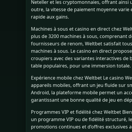
Neteller et les cryptomonnaies, offrant ainsi u
outre, la vitesse de paiement moyenne varie 
rapide aux gains.
Machines à sous et casino en direct chez Wel
plus de 3200 machines à sous, comprenant des
fournisseurs de renom, Weltbet satisfait tous
machines à sous. Le casino en direct propose
croupiers avec des variantes interactives de b
table populaires, pour une immersion totale.
Expérience mobile chez Weltbet Le casino Wel
appareils mobiles, offrant un jeu fluide sur 
Android, la plateforme mobile permet un accè
garantissant une bonne qualité de jeu en dé
Programmes VIP et fidélité chez Weltbet Bie
un programme VIP ou de fidélité structuré, le
promotions continues et d’offres exclusives a