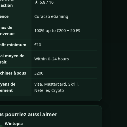
★ 6.8 / 10
daction
cence
Curacao eGaming
nus de
100% up to €200 + 50 FS
envenue
pôt minimum
€10
lai moyen de
Within 0–24 hours
rait
chines à sous
3200
yens de
Visa, Mastercard, Skrill,
iement
Neteller, Crypto
s pourriez aussi aimer
Wintopia