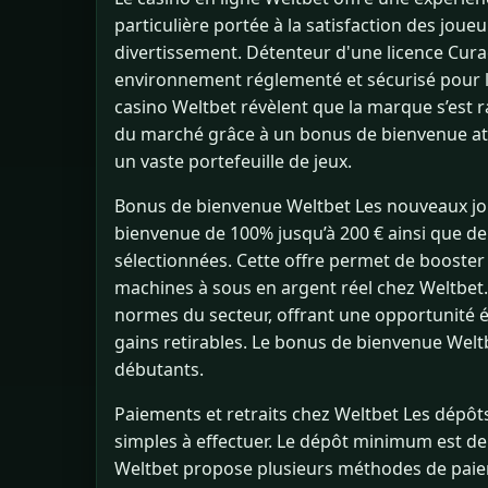
particulière portée à la satisfaction des jou
divertissement. Détenteur d'une licence Cur
environnement réglementé et sécurisé pour le
casino Weltbet révèlent que la marque s’es
du marché grâce à un bonus de bienvenue at
un vaste portefeuille de jeux.
Bonus de bienvenue Weltbet Les nouveaux jo
bienvenue de 100% jusqu’à 200 € ainsi que de
sélectionnées. Cette offre permet de booster 
machines à sous en argent réel chez Weltbet
normes du secteur, offrant une opportunité 
gains retirables. Le bonus de bienvenue Weltb
débutants.
Paiements et retraits chez Weltbet Les dépôts
simples à effectuer. Le dépôt minimum est de 
Weltbet propose plusieurs méthodes de paieme