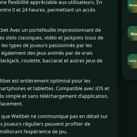
ne flexibilité appréciable aux utilisateurs. En
entre 0 et 24 heures, permettant un accès
tbet Avec un portefeuille impressionnant de
 slots classiques, vidéo et jackpots issus de
 les types de joueurs passionnés par les
 également des jeux animés par de vrais
lackjack, roulette, baccarat et autres jeux de
tbet est entièrement optimisé pour les
smartphones et tablettes. Compatible avec iOS et
s simple et sans téléchargement d’application,
placement.
n que Weltbet ne communique pas en détail sur
s joueurs réguliers peuvent profiter de
méliorant l’expérience de jeu.