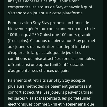
analyse s'adresse à ceux qui souhaitent
comprendre les atouts de Stay et savoir à quoi
s'attendre en jouant sur cette plateforme.
Bonus casino Stay Stay propose un bonus de
bienvenue généreux, consistant en un match de
100% jusqu'à 250 € ainsi que 100 tours gratuits
(free spins). Ce bonus de bienvenue Stay permet
aux joueurs de maximiser leur dépôt initial et
d'explorer le large catalogue de jeux. Les
conditions de mise attachées sont raisonnables,
offrant ainsi une opportunité intéressante
d'augmenter ses chances de gain.
Paiements et retraits sur Stay Stay accepte
plusieurs méthodes de paiement garantissant
confort et sécurité. Les joueurs peuvent utiliser
les cartes Visa et Mastercard, les portefeuilles
électroniques comme Skrill et Neteller ainsi que