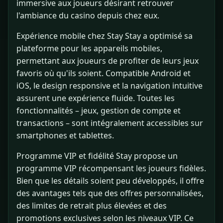
immersive aux joueurs désirant retrouver
l'ambiance du casino depuis chez eux.
Expérience mobile chez Stay Stay a optimisé sa
plateforme pour les appareils mobiles,
permettant aux joueurs de profiter de leurs jeux
favoris où qu'ils soient. Compatible Android et
iOS, le design responsive et la navigation intuitive
assurent une expérience fluide. Toutes les
fonctionnalités – jeux, gestion de compte et
transactions – sont intégralement accessibles sur
smartphones et tablettes.
Programme VIP et fidélité Stay propose un
programme VIP récompensant les joueurs fidèles.
Bien que les détails soient peu développés, il offre
des avantages tels que des offres personnalisées,
des limites de retrait plus élevées et des
promotions exclusives selon les niveaux VIP. Ce