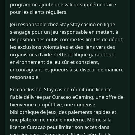
programme ajoute une valeur supplémentaire
pour les clients réguliers.
Jeu responsable chez Stay Stay casino en ligne
s'engage pour un jeu responsable en mettant à
disposition des outils comme les limites de dépôt,
les exclusions volontaires et des liens vers des
organismes d'aide. Cette politique garantit un
environnement de jeu sûr et conscient,
encourageant les joueurs à se divertir de manière
responsable.
En conclusion, Stay casino réunit une licence
fiable délivrée par Curacao eGaming, une offre de
bienvenue compétitive, une immense
bibliothèque de jeux, des paiements rapides et
une plateforme mobile moderne. Même si la
licence Curacao peut limiter son accès dans
certains pays, l'expérience Stay s'avère fiable,