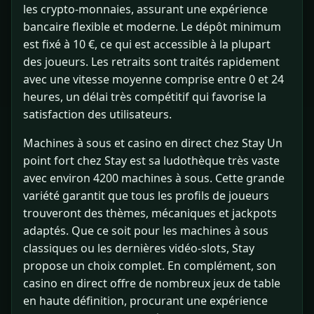
les crypto-monnaies, assurant une expérience
bancaire flexible et moderne. Le dépôt minimum
est fixé à 10 €, ce qui est accessible à la plupart
des joueurs. Les retraits sont traités rapidement
avec une vitesse moyenne comprise entre 0 et 24
heures, un délai très compétitif qui favorise la
satisfaction des utilisateurs.
Machines à sous et casino en direct chez Stay Un
point fort chez Stay est sa ludothèque très vaste
avec environ 4200 machines à sous. Cette grande
variété garantit que tous les profils de joueurs
trouveront des thèmes, mécaniques et jackpots
adaptés. Que ce soit pour les machines à sous
classiques ou les dernières vidéo-slots, Stay
propose un choix complet. En complément, son
casino en direct offre de nombreux jeux de table
en haute définition, procurant une expérience