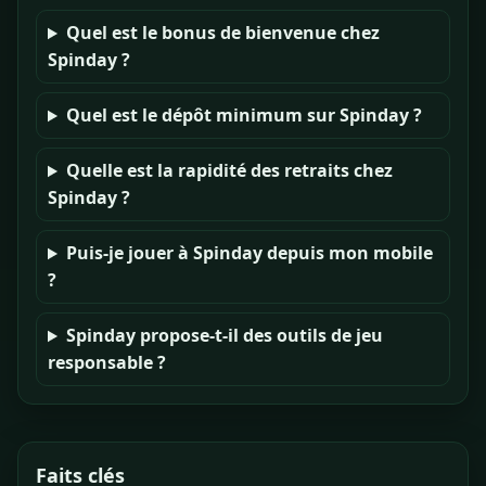
Quel est le bonus de bienvenue chez
Spinday ?
Quel est le dépôt minimum sur Spinday ?
Quelle est la rapidité des retraits chez
Spinday ?
Puis-je jouer à Spinday depuis mon mobile
?
Spinday propose-t-il des outils de jeu
responsable ?
Faits clés