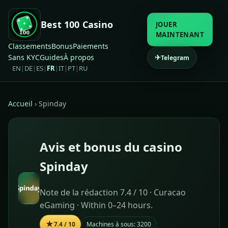
Best 100 Casino
JOUER
MAINTENANT
Classements
Bonus
Paiements
Sans KYC
Guides
À propos
✈
Telegram
EN
DE
ES
FR
IT
PT
RU
|
|
|
|
|
|
Accueil
› Spinday
Avis et bonus du casino
Spinday
Note de la rédaction 7.4 / 10 · Curacao
eGaming · Within 0–24 hours.
★
7.4 / 10
Machines à sous: 3200