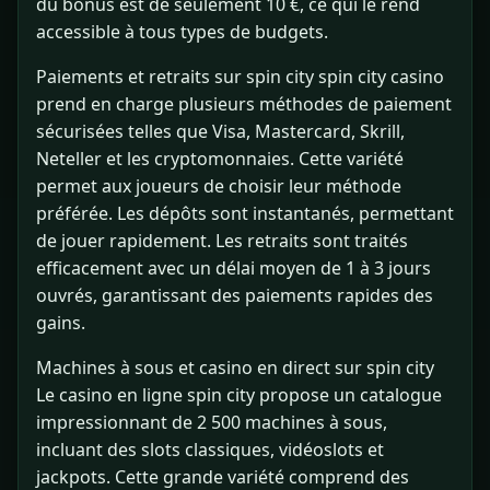
du bonus est de seulement 10 €, ce qui le rend
accessible à tous types de budgets.
Paiements et retraits sur spin city spin city casino
prend en charge plusieurs méthodes de paiement
sécurisées telles que Visa, Mastercard, Skrill,
Neteller et les cryptomonnaies. Cette variété
permet aux joueurs de choisir leur méthode
préférée. Les dépôts sont instantanés, permettant
de jouer rapidement. Les retraits sont traités
efficacement avec un délai moyen de 1 à 3 jours
ouvrés, garantissant des paiements rapides des
gains.
Machines à sous et casino en direct sur spin city
Le casino en ligne spin city propose un catalogue
impressionnant de 2 500 machines à sous,
incluant des slots classiques, vidéoslots et
jackpots. Cette grande variété comprend des