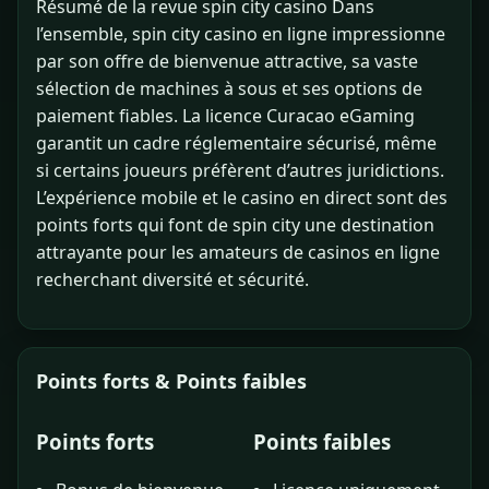
Résumé de la revue spin city casino Dans
l’ensemble, spin city casino en ligne impressionne
par son offre de bienvenue attractive, sa vaste
sélection de machines à sous et ses options de
paiement fiables. La licence Curacao eGaming
garantit un cadre réglementaire sécurisé, même
si certains joueurs préfèrent d’autres juridictions.
L’expérience mobile et le casino en direct sont des
points forts qui font de spin city une destination
attrayante pour les amateurs de casinos en ligne
recherchant diversité et sécurité.
Points forts & Points faibles
Points forts
Points faibles