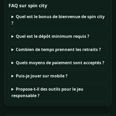
FAQ sur spin city
Quel est le bonus de bienvenue de spin city
?
Quel est le dépôt minimum requis ?
Combien de temps prennent les retraits ?
Quels moyens de paiement sont acceptés ?
Puis-je jouer sur mobile ?
Propose-t-il des outils pour le jeu
responsable ?