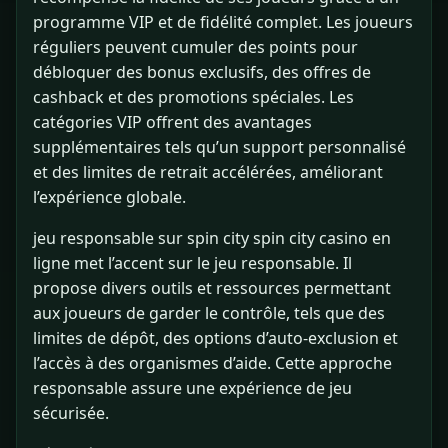
programme VIP et de fidélité complet. Les joueurs
réguliers peuvent cumuler des points pour
débloquer des bonus exclusifs, des offres de
cashback et des promotions spéciales. Les
catégories VIP offrent des avantages
supplémentaires tels qu’un support personnalisé
et des limites de retrait accélérées, améliorant
l’expérience globale.
jeu responsable sur spin city spin city casino en
ligne met l’accent sur le jeu responsable. Il
propose divers outils et ressources permettant
aux joueurs de garder le contrôle, tels que des
limites de dépôt, des options d’auto-exclusion et
l’accès à des organismes d’aide. Cette approche
responsable assure une expérience de jeu
sécurisée.