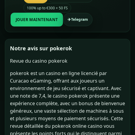
100% up to €300 + 50 FS
✈
JOUER MAINTENANT
Telegram
Notre avis sur pokerok
Revue du casino pokerok
pokerok est un casino en ligne licencié par
Curacao eGaming, offrant aux joueurs un
environnement de jeu sécurisé et captivant. Avec
une note de 7,4, le casino pokerok présente une
expérience complète, avec un bonus de bienvenue
généreux, une vaste sélection de machines à sous
et plusieurs moyens de paiement sécurisés. Cette
revue détaillée du pokerok online casino vous
présente les points forts qui le distinguent parmi