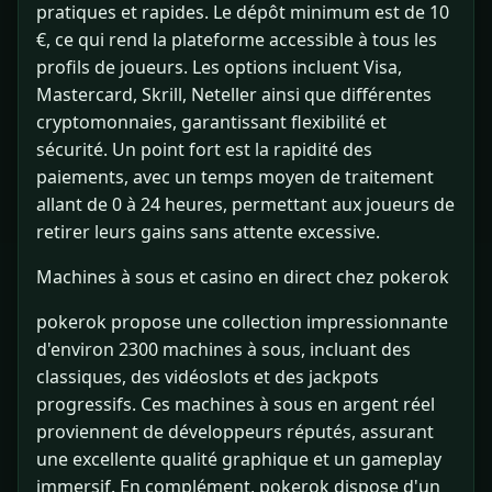
pratiques et rapides. Le dépôt minimum est de 10
€, ce qui rend la plateforme accessible à tous les
profils de joueurs. Les options incluent Visa,
Mastercard, Skrill, Neteller ainsi que différentes
cryptomonnaies, garantissant flexibilité et
sécurité. Un point fort est la rapidité des
paiements, avec un temps moyen de traitement
allant de 0 à 24 heures, permettant aux joueurs de
retirer leurs gains sans attente excessive.
Machines à sous et casino en direct chez pokerok
pokerok propose une collection impressionnante
d'environ 2300 machines à sous, incluant des
classiques, des vidéoslots et des jackpots
progressifs. Ces machines à sous en argent réel
proviennent de développeurs réputés, assurant
une excellente qualité graphique et un gameplay
immersif. En complément, pokerok dispose d'un