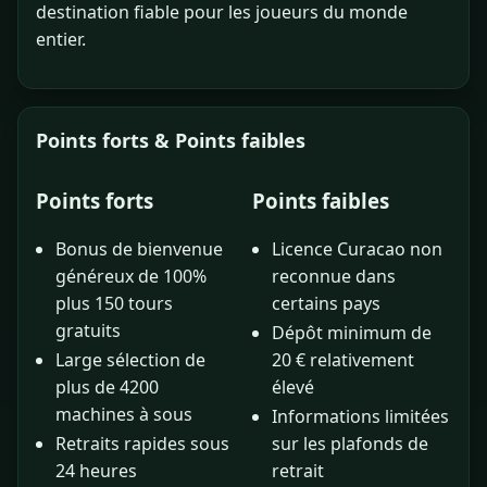
destination fiable pour les joueurs du monde
entier.
Points forts & Points faibles
Points forts
Points faibles
Bonus de bienvenue
Licence Curacao non
généreux de 100%
reconnue dans
plus 150 tours
certains pays
gratuits
Dépôt minimum de
Large sélection de
20 € relativement
plus de 4200
élevé
machines à sous
Informations limitées
Retraits rapides sous
sur les plafonds de
24 heures
retrait