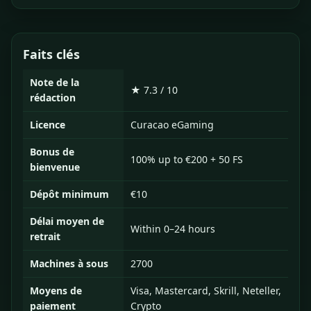
Faits clés
Note de la
★ 7.3 / 10
rédaction
Licence
Curacao eGaming
Bonus de
100% up to €200 + 50 FS
bienvenue
Dépôt minimum
€10
Délai moyen de
Within 0–24 hours
retrait
Machines à sous
2700
Moyens de
Visa, Mastercard, Skrill, Neteller,
paiement
Crypto