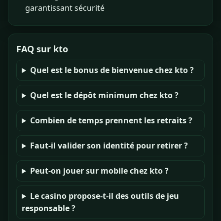
garantissant sécurité
FAQ sur kto
Quel est le bonus de bienvenue chez kto ?
Quel est le dépôt minimum chez kto ?
Combien de temps prennent les retraits ?
Faut-il valider son identité pour retirer ?
Peut-on jouer sur mobile chez kto ?
Le casino propose-t-il des outils de jeu
responsable ?