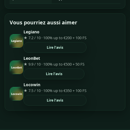
Vous pourriez aussi aimer
Legiano
★ 7.2 / 10 · 100% up to €200 + 100 FS
Lire l’avis
LeonBet
★ 9.9 / 10 · 100% up to €500 + 50 FS
Lire l’avis
Locowin
★ 7.5 / 10 · 100% up to €350 + 100 FS
Lire l’avis