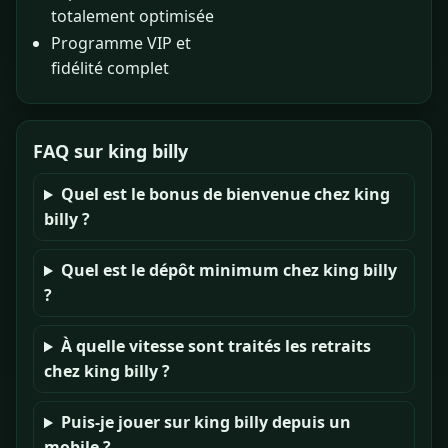
totalement optimisée
Programme VIP et
fidélité complet
FAQ sur king billy
Quel est le bonus de bienvenue chez king
billy ?
Quel est le dépôt minimum chez king billy
?
À quelle vitesse sont traités les retraits
chez king billy ?
Puis-je jouer sur king billy depuis un
mobile ?