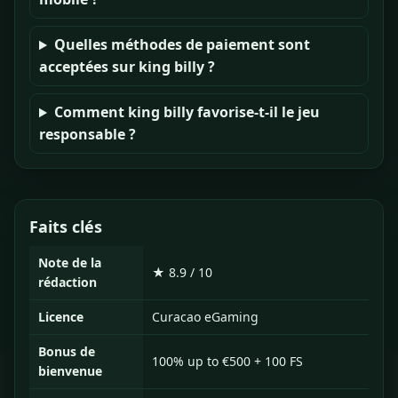
Quelles méthodes de paiement sont
acceptées sur king billy ?
Comment king billy favorise-t-il le jeu
responsable ?
Faits clés
Note de la
★ 8.9 / 10
rédaction
Licence
Curacao eGaming
Bonus de
100% up to €500 + 100 FS
bienvenue