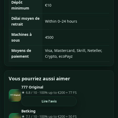
Dépôt
€10
minimum
Délai moyen de
Within 0–24 hours
retrait
Machines à
4500
sous
Moyens de
Visa, Mastercard, Skrill, Neteller,
paiement
Crypto, ecoPayz
Vous pourriez aussi aimer
777 Original
★ 6.8 / 10 · 100% up to €200 + 77 FS
Lire l’avis
Betking
★ 7.1 / 10 · 100% up to €200 + 50 FS