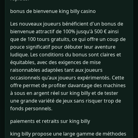
bonus de bienvenue king billy casino
Les nouveaux joueurs bénéficient d'un bonus de
bienvenue attractif de 100% jusqu'à 500 € ainsi
que de 100 tours gratuits, ce qui offre un coup de
pouce significatif pour débuter leur aventure
ludique. Les conditions du bonus sont claires et
équitables, avec des exigences de mise
raisonnables adaptées tant aux joueurs
occasionnels qu'aux joueurs expérimentés. Cette
offre permet de profiter davantage des machines
à sous en argent réel sur king billy et de tester
une grande variété de jeux sans risquer trop de
fonds personnels.
paiements et retraits sur king billy
king billy propose une large gamme de méthodes