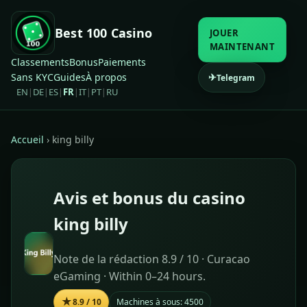
Best 100 Casino
JOUER
MAINTENANT
Classements
Bonus
Paiements
Sans KYC
Guides
À propos
✈
Telegram
EN
DE
ES
FR
IT
PT
RU
|
|
|
|
|
|
Accueil
› king billy
Avis et bonus du casino
king billy
Note de la rédaction 8.9 / 10 · Curacao
eGaming · Within 0–24 hours.
★
8.9 / 10
Machines à sous: 4500