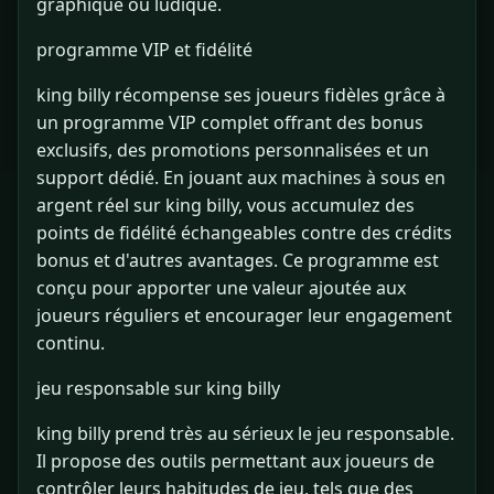
graphique ou ludique.
programme VIP et fidélité
king billy récompense ses joueurs fidèles grâce à
un programme VIP complet offrant des bonus
exclusifs, des promotions personnalisées et un
support dédié. En jouant aux machines à sous en
argent réel sur king billy, vous accumulez des
points de fidélité échangeables contre des crédits
bonus et d'autres avantages. Ce programme est
conçu pour apporter une valeur ajoutée aux
joueurs réguliers et encourager leur engagement
continu.
jeu responsable sur king billy
king billy prend très au sérieux le jeu responsable.
Il propose des outils permettant aux joueurs de
contrôler leurs habitudes de jeu, tels que des