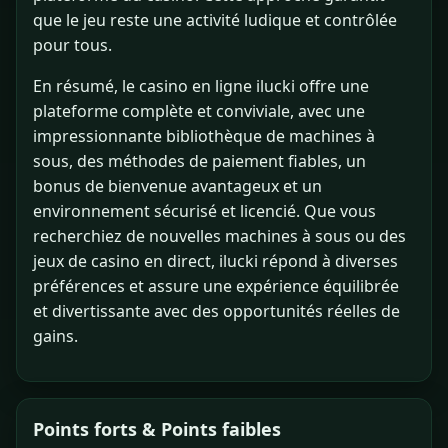
que le jeu reste une activité ludique et contrôlée
pour tous.
En résumé, le casino en ligne ilucki offre une
plateforme complète et conviviale, avec une
impressionnante bibliothèque de machines à
sous, des méthodes de paiement fiables, un
bonus de bienvenue avantageux et un
environnement sécurisé et licencié. Que vous
recherchiez de nouvelles machines à sous ou des
jeux de casino en direct, ilucki répond à diverses
préférences et assure une expérience équilibrée
et divertissante avec des opportunités réelles de
gains.
Points forts & Points faibles