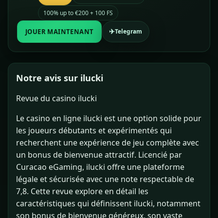
100% up to €200 + 100 FS
✈
JOUER MAINTENANT
Telegram
Notre avis sur ilucki
Revue du casino ilucki
Le casino en ligne ilucki est une option solide pour
les joueurs débutants et expérimentés qui
recherchent une expérience de jeu complète avec
un bonus de bienvenue attractif. Licencié par
Curacao eGaming, ilucki offre une plateforme
légale et sécurisée avec une note respectable de
7,8. Cette revue explore en détail les
caractéristiques qui définissent ilucki, notamment
son bonus de bienvenue généreux, son vaste