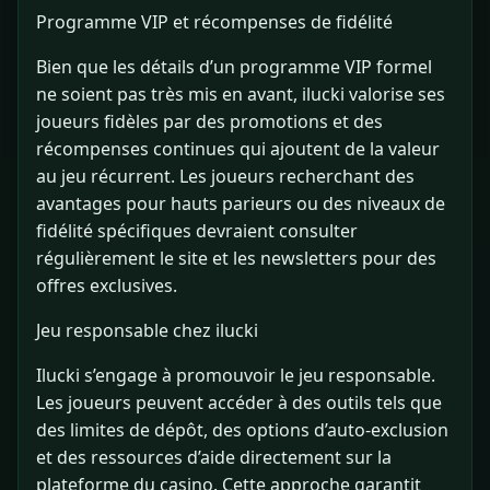
Programme VIP et récompenses de fidélité
Bien que les détails d’un programme VIP formel
ne soient pas très mis en avant, ilucki valorise ses
joueurs fidèles par des promotions et des
récompenses continues qui ajoutent de la valeur
au jeu récurrent. Les joueurs recherchant des
avantages pour hauts parieurs ou des niveaux de
fidélité spécifiques devraient consulter
régulièrement le site et les newsletters pour des
offres exclusives.
Jeu responsable chez ilucki
Ilucki s’engage à promouvoir le jeu responsable.
Les joueurs peuvent accéder à des outils tels que
des limites de dépôt, des options d’auto-exclusion
et des ressources d’aide directement sur la
plateforme du casino. Cette approche garantit