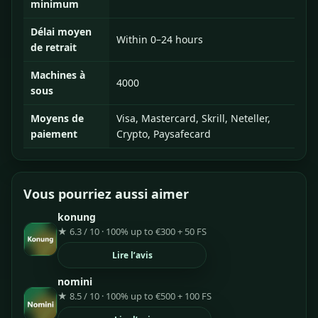
minimum
Délai moyen
Within 0–24 hours
de retrait
Machines à
4000
sous
Moyens de
Visa, Mastercard, Skrill, Neteller,
paiement
Crypto, Paysafecard
Vous pourriez aussi aimer
konung
★ 6.3 / 10 · 100% up to €300 + 50 FS
Lire l’avis
nomini
★ 8.5 / 10 · 100% up to €500 + 100 FS