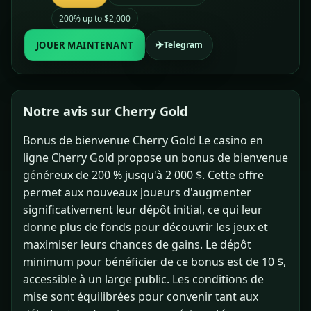
200% up to $2,000
✈
JOUER MAINTENANT
Telegram
Notre avis sur Cherry Gold
Bonus de bienvenue Cherry Gold Le casino en
ligne Cherry Gold propose un bonus de bienvenue
généreux de 200 % jusqu'à 2 000 $. Cette offre
permet aux nouveaux joueurs d'augmenter
significativement leur dépôt initial, ce qui leur
donne plus de fonds pour découvrir les jeux et
maximiser leurs chances de gains. Le dépôt
minimum pour bénéficier de ce bonus est de 10 $,
accessible à un large public. Les conditions de
mise sont équilibrées pour convenir tant aux