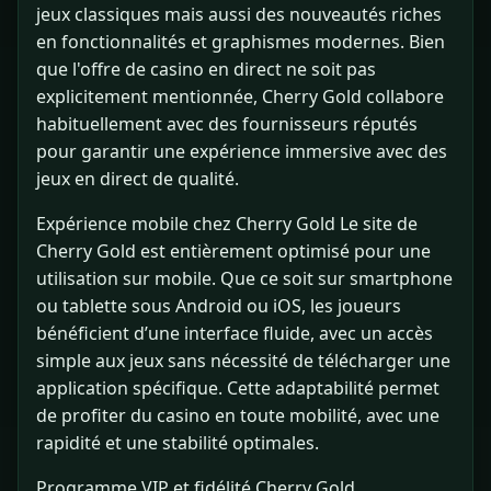
jeux classiques mais aussi des nouveautés riches
en fonctionnalités et graphismes modernes. Bien
que l'offre de casino en direct ne soit pas
explicitement mentionnée, Cherry Gold collabore
habituellement avec des fournisseurs réputés
pour garantir une expérience immersive avec des
jeux en direct de qualité.
Expérience mobile chez Cherry Gold Le site de
Cherry Gold est entièrement optimisé pour une
utilisation sur mobile. Que ce soit sur smartphone
ou tablette sous Android ou iOS, les joueurs
bénéficient d’une interface fluide, avec un accès
simple aux jeux sans nécessité de télécharger une
application spécifique. Cette adaptabilité permet
de profiter du casino en toute mobilité, avec une
rapidité et une stabilité optimales.
Programme VIP et fidélité Cherry Gold