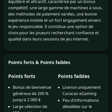
équilibré et attractif, caractérisé par un bonus
compétitif, une large gamme de machines à sous,
des méthodes de paiement variées, une bonne
expérience mobile et un fort engagement envers
le jeu responsable. Il constitue une option de
choix pour les joueurs recherchant confiance et
qualité dans leurs sessions de jeu internet.
Points forts & Points faibles
Points forts
Points faibles
Bonus de bienvenue
Licence uniquement
généreux de 200 %
Curacao eGaming
jusqu'à 2 000 $
Peu d'informations
Large sélection de
détaillées sur le