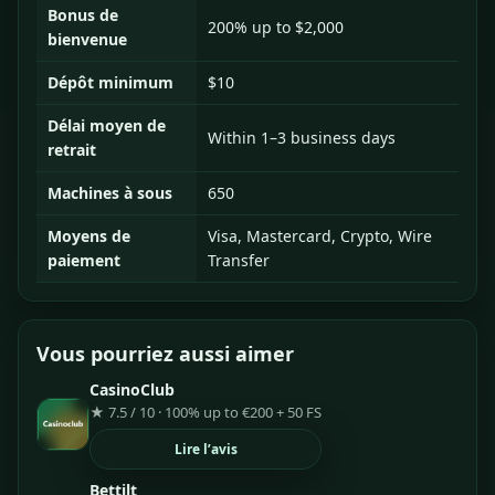
Bonus de
200% up to $2,000
bienvenue
Dépôt minimum
$10
Délai moyen de
Within 1–3 business days
retrait
Machines à sous
650
Moyens de
Visa, Mastercard, Crypto, Wire
paiement
Transfer
Vous pourriez aussi aimer
CasinoClub
★ 7.5 / 10 · 100% up to €200 + 50 FS
Lire l’avis
Bettilt