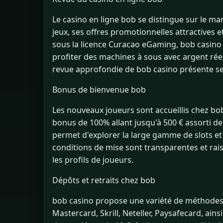
Le casino en ligne bob se distingue sur le ma
jeux, ses offres promotionnelles attractives 
sous la licence Curacao eGaming, bob casino
profiter des machines à sous avec argent réel,
revue approfondie de bob casino présente ses
Bonus de bienvenue bob
Les nouveaux joueurs sont accueillis chez b
bonus de 100% allant jusqu'à 500 € assorti de
permet d'explorer la large gamme de slots et 
conditions de mise sont transparentes et rai
les profils de joueurs.
Dépôts et retraits chez bob
bob casino propose une variété de méthodes 
Mastercard, Skrill, Neteller, Paysafecard, a