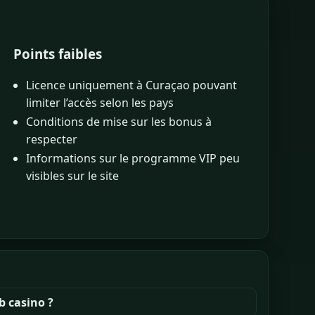
Points faibles
Licence uniquement à Curaçao pouvant
limiter l’accès selon les pays
Conditions de mise sur les bonus à
respecter
Informations sur le programme VIP peu
visibles sur le site
b casino ?