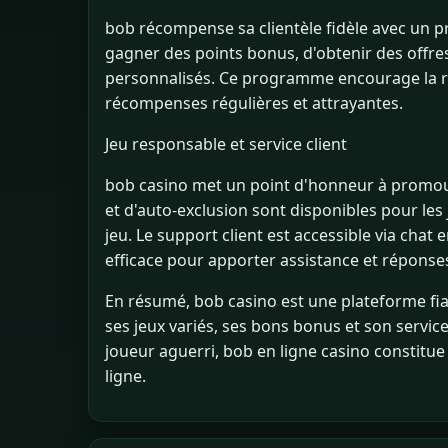
bob récompense sa clientèle fidèle avec un p
gagner des points bonus, d'obtenir des offres
personnalisés. Ce programme encourage la ré
récompenses régulières et attrayantes.
Jeu responsable et service client
bob casino met un point d'honneur à promouvo
et d'auto-exclusion sont disponibles pour les
jeu. Le support client est accessible via chat 
efficace pour apporter assistance et réponses
En résumé, bob casino est une plateforme fia
ses jeux variés, ses bons bonus et son servic
joueur aguerri, bob en ligne casino constitue
ligne.