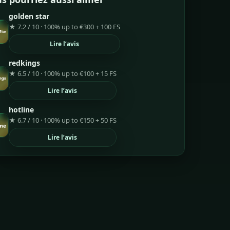
golden star
★ 7.2 / 10 · 100% up to €300 + 100 FS
Lire l’avis
redkings
★ 6.5 / 10 · 100% up to €100 + 15 FS
Lire l’avis
hotline
★ 6.7 / 10 · 100% up to €150 + 50 FS
Lire l’avis