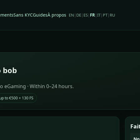
ements
Sans KYC
Guides
À propos
EN
DE
ES
FR
IT
PT
RU
|
|
|
|
|
|
o bob
cao eGaming · Within 0–24 hours.
p to €500 + 130 FS
Fai
No