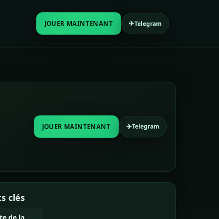
✈
JOUER MAINTENANT
Telegram
✈
JOUER MAINTENANT
Telegram
ts clés
te de la