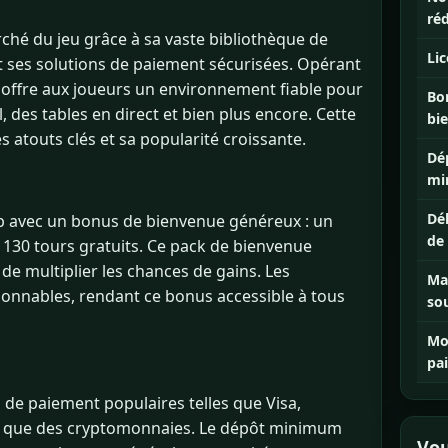
ré
rché du jeu grâce à sa vaste bibliothèque de
Li
et ses solutions de paiement sécurisées. Opérant
 offre aux joueurs un environnement fiable pour
Bo
 des tables en direct et bien plus encore. Cette
bi
 atouts clés et sa popularité croissante.
Dé
mi
Dé
ob avec un bonus de bienvenue généreux : un
de 
 130 tours gratuits. Ce pack de bienvenue
de multiplier les chances de gains. Les
Ma
sonnables, rendant ce bonus accessible à tous
so
Mo
pa
de paiement populaires telles que Visa,
insi que des cryptomonnaies. Le dépôt minimum
Vou