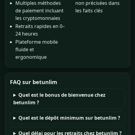
Multiples méthodes
non précisées dans
de paiement incluant
les faits clés
les cryptomonnaies
Retraits rapides en 0–
24 heures
Plateforme mobile
fluide et
ergonomique
FAQ sur betunlim
Quel est le bonus de bienvenue chez
betunlim ?
Quel est le dépôt minimum sur betunlim ?
Quel délai pour les retraits chez betunlim ?