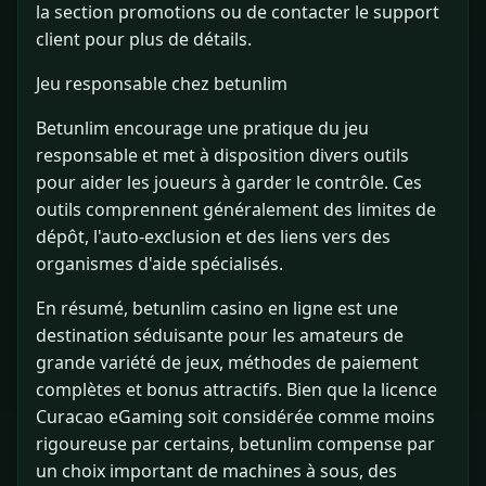
la section promotions ou de contacter le support
client pour plus de détails.
Jeu responsable chez betunlim
Betunlim encourage une pratique du jeu
responsable et met à disposition divers outils
pour aider les joueurs à garder le contrôle. Ces
outils comprennent généralement des limites de
dépôt, l'auto-exclusion et des liens vers des
organismes d'aide spécialisés.
En résumé, betunlim casino en ligne est une
destination séduisante pour les amateurs de
grande variété de jeux, méthodes de paiement
complètes et bonus attractifs. Bien que la licence
Curacao eGaming soit considérée comme moins
rigoureuse par certains, betunlim compense par
un choix important de machines à sous, des