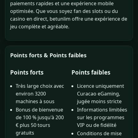
paiements rapides et une expérience mobile
optimisée. Que vous soyez fan des slots ou du
casino en direct, betunlim offre une expérience de
jeu complète et agréable.
Points forts & Points faibles
Points forts
Points faibles
Très large choix avec
Licence uniquement
environ 3200
Curacao eGaming,
machines à sous
jugée moins stricte
Bonus de bienvenue
Informations limitées
de 100 % jusqu'à 200
sur les programmes
€ plus 50 tours
VIP ou de fidélité
gratuits
Conditions de mise