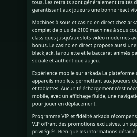
tous. Les retraits sont généralement traités d
garantissant aux joueurs une bonne réactivit
Machines à sous et casino en direct chez ark
complet de plus de 2100 machines à sous couv
classiques jusqu’aux slots vidéo modernes av
bonus. Le casino en direct propose aussi une
blackjack, la roulette et le baccarat animés 
sociale et authentique au jeu.
Expérience mobile sur arkada La plateforme 
appareils mobiles, permettant aux joueurs de
et tablettes. Aucun téléchargement n’est néce
mobile, avec un affichage fluide, une navigati
pour jouer en déplacement.
Programme VIP et fidélité arkada récompens
VIP offrant des promotions exclusives, un su
privilégiés. Bien que les informations détaillé