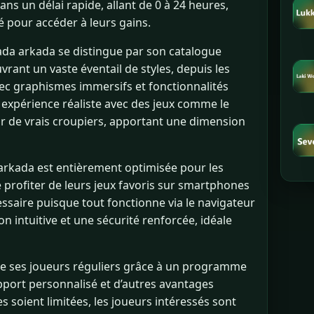
ans un délai rapide, allant de 0 à 24 heures,
é pour accéder à leurs gains.
ada arkada se distingue par son catalogue
rant un vaste éventail de styles, depuis les
ec graphismes immersifs et fonctionnalités
 expérience réaliste avec des jeux comme le
par de vrais croupiers, apportant une dimension
arkada est entièrement optimisée pour les
 profiter de leurs jeux favoris sur smartphones
ssaire puisque tout fonctionne via le navigateur
on intuitive et une sécurité renforcée, idéale
e ses joueurs réguliers grâce à un programme
pport personnalisé et d’autres avantages
es soient limitées, les joueurs intéressés sont