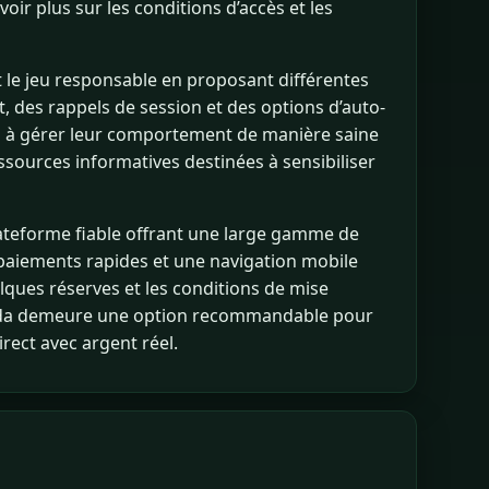
voir plus sur les conditions d’accès et les
le jeu responsable en proposant différentes
t, des rappels de session et des options d’auto-
urs à gérer leur comportement de manière saine
essources informatives destinées à sensibiliser
lateforme fiable offrant une large gamme de
 paiements rapides et une navigation mobile
elques réserves et les conditions de mise
rkada demeure une option recommandable pour
rect avec argent réel.