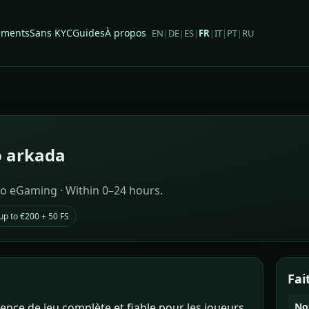
ements
Sans KYC
Guides
À propos
EN
DE
ES
FR
IT
PT
RU
|
|
|
|
|
|
o arkada
cao eGaming · Within 0–24 hours.
p to €200 + 50 FS
Fai
ence de jeu complète et fiable pour les joueurs
No