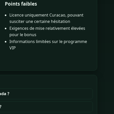
Points faibles
Licence uniquement Curacao, pouvant
susciter une certaine hésitation
Exigences de mise relativement élevées
pour le bonus
Informations limitées sur le programme
VIP
ada ?
?