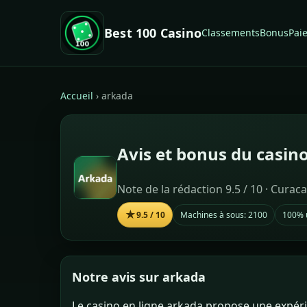
Best 100 Casino
Classements
Bonus
Pai
Accueil
› arkada
Avis et bonus du casin
Note de la rédaction 9.5 / 10 · Cura
★
9.5 / 10
Machines à sous: 2100
100% u
Notre avis sur arkada
Le casino en ligne arkada propose une expéri