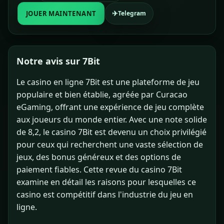
✈
JOUER MAINTENANT
Telegram
Notre avis sur 7Bit
Le casino en ligne 7Bit est une plateforme de jeu
populaire et bien établie, agréée par Curacao
eGaming, offrant une expérience de jeu complète
aux joueurs du monde entier. Avec une note solide
de 8,2, le casino 7Bit est devenu un choix privilégié
pour ceux qui recherchent une vaste sélection de
jeux, des bonus généreux et des options de
paiement fiables. Cette revue du casino 7Bit
examine en détail les raisons pour lesquelles ce
casino est compétitif dans l'industrie du jeu en
ligne.