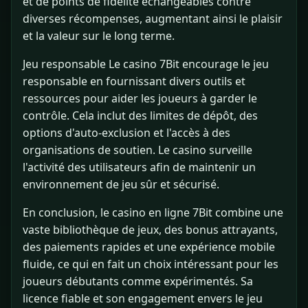
et de points de fidélité échangeables contre
diverses récompenses, augmentant ainsi le plaisir
et la valeur sur le long terme.
Jeu responsable Le casino 7Bit encourage le jeu
responsable en fournissant divers outils et
ressources pour aider les joueurs à garder le
contrôle. Cela inclut des limites de dépôt, des
options d'auto-exclusion et l'accès à des
organisations de soutien. Le casino surveille
l'activité des utilisateurs afin de maintenir un
environnement de jeu sûr et sécurisé.
En conclusion, le casino en ligne 7Bit combine une
vaste bibliothèque de jeux, des bonus attrayants,
des paiements rapides et une expérience mobile
fluide, ce qui en fait un choix intéressant pour les
joueurs débutants comme expérimentés. Sa
licence fiable et son engagement envers le jeu