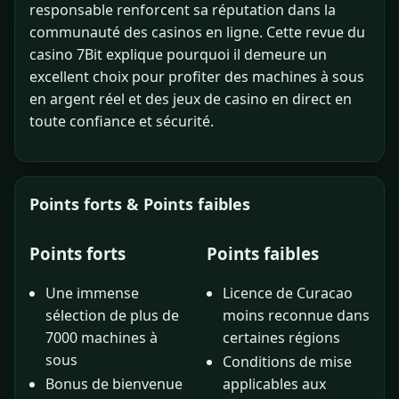
responsable renforcent sa réputation dans la
communauté des casinos en ligne. Cette revue du
casino 7Bit explique pourquoi il demeure un
excellent choix pour profiter des machines à sous
en argent réel et des jeux de casino en direct en
toute confiance et sécurité.
Points forts & Points faibles
Points forts
Points faibles
Une immense
Licence de Curacao
sélection de plus de
moins reconnue dans
7000 machines à
certaines régions
sous
Conditions de mise
Bonus de bienvenue
applicables aux