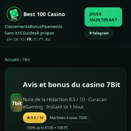
Best 100 Casino
JOUER
MAINTENANT
Classements
Bonus
Paiements
Sans KYC
Guides
À propos
✈
Telegram
EN
DE
ES
FR
IT
PT
RU
|
|
|
|
|
|
Accueil
› 7Bit
Avis et bonus du casino 7Bit
Note de la rédaction 8.5 / 10 · Curacao
eGaming · Instant to 1 hour.
★
8.5 / 10
Machines à sous: 7000
100% up to €100 + 100 FS