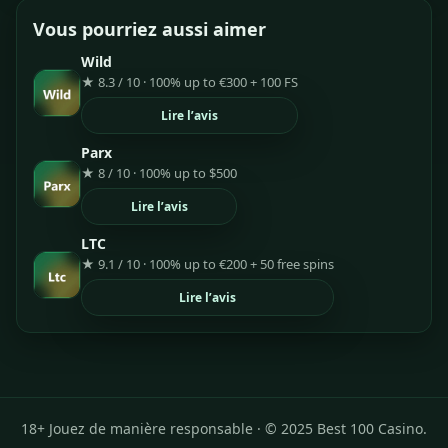
Vous pourriez aussi aimer
Wild
★ 8.3 / 10 · 100% up to €300 + 100 FS
Lire l’avis
Parx
★ 8 / 10 · 100% up to $500
Lire l’avis
LTC
★ 9.1 / 10 · 100% up to €200 + 50 free spins
Lire l’avis
18+ Jouez de manière responsable · © 2025 Best 100 Casino.