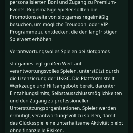
personalisierten Boni und Zugang zu Premium-
Events. Regelmäßige Spieler sollten die
Promotionsseite von slotgames regelmäßig
besuchen, um mögliche Treueboni oder VIP-
Programme zu entdecken, die den langfristigen
Spielwert erhöhen.
Verantwortungsvolles Spielen bei slotgames
slotgames legt großen Wert auf
verantwortungsvolles Spielen, unterstützt durch
die Lizenzierung der UKGC. Die Plattform stellt
Werkzeuge und Hilfsangebote bereit, darunter
Einzahlungslimits, Selbstausschlussmöglichkeiten
und den Zugang zu professionellen
Unterstützungsorganisationen. Spieler werden
ermutigt, verantwortungsvoll zu spielen, damit
das Glücksspiel eine unterhaltsame Aktivität bleibt
ohne finanzielle Risiken.