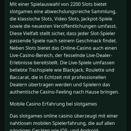
Mit einer Spielauswahl von 2200 Slots bietet
slotgames eine abwechslungsreiche Sammlung,
die klassische Slots, Video Slots, Jackpot-Spiele
sowie die neuesten Veröffentlichungen umfasst.
Diese Vielfalt stellt sicher, dass jeder Slot-Spieler
passende Spiele nach seinem Geschmack findet.
Neben Slots bietet das Online-Casino auch einen
Live-Casino-Bereich, der fesselnde Live-Dealer-
Erlebnisse bereitstellt. Die Live-Spiele umfassen
beliebte Tischspiele wie Blackjack, Roulette und
Baccarat, die in Echtzeit mit professionellen
Dealern übertragen werden und Spielern das
authentische Casino-Feeling nach Hause bringen.
Mobile Casino Erfahrung bei slotgames
Das slotgames online casino überzeugt mit einer
nahtlosen mobilen Spielerfahrung, die auf allen
gängigen Geräten wie iOS- und Android-