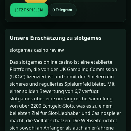
✈
JETZT SPIELEN
Telegram
Unsere Einschätzung zu slotgames
slotgames casino review
Das slotgames online casino ist eine etablierte
Plattform, die von der UK Gambling Commission
(UKGC) lizenziert ist und somit den Spielern ein
sicheres und reguliertes Spielumfeld bietet. Mit
einer soliden Bewertung von 6,7 verfügt
slotgames über eine umfangreiche Sammlung
von über 2200 Echtgeld-Slots, was es zu einem
beliebten Ziel für Slot-Liebhaber und Casinospieler
macht, die Vielfalt schätzen. Die Webseite richtet
sich sowohl an Anfänger als auch an erfahrene