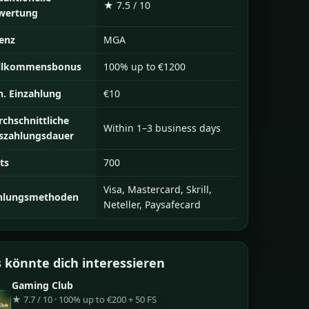
★ 7.5 / 10
wertung
zenz
MGA
llkommensbonus
100% up to €1200
n. Einzahlung
€10
rchschnittliche
Within 1–3 business days
szahlungsdauer
ts
700
Visa, Mastercard, Skrill,
hlungsmethoden
Neteller, Paysafecard
 könnte dich interessieren
Gaming Club
★ 7.7 / 10 · 100% up to €200 + 50 FS