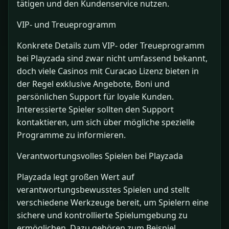
tätigen und den Kundenservice nutzen.
VIP- und Treueprogramm
Konkrete Details zum VIP- oder Treueprogramm
bei Playzada sind zwar nicht umfassend bekannt,
doch viele Casinos mit Curacao Lizenz bieten in
der Regel exklusive Angebote, Boni und
persönlichen Support für loyale Kunden.
Interessierte Spieler sollten den Support
kontaktieren, um sich über mögliche spezielle
Programme zu informieren.
Verantwortungsvolles Spielen bei Playzada
Playzada legt großen Wert auf
verantwortungsbewusstes Spielen und stellt
verschiedene Werkzeuge bereit, um Spielern eine
sichere und kontrollierte Spielumgebung zu
ermöglichen. Dazu gehören zum Beispiel