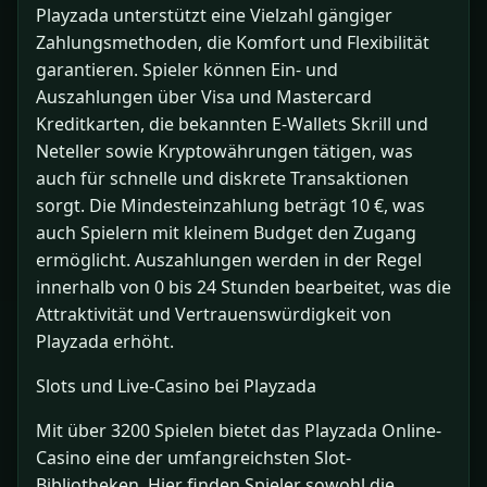
Playzada unterstützt eine Vielzahl gängiger
Zahlungsmethoden, die Komfort und Flexibilität
garantieren. Spieler können Ein- und
Auszahlungen über Visa und Mastercard
Kreditkarten, die bekannten E-Wallets Skrill und
Neteller sowie Kryptowährungen tätigen, was
auch für schnelle und diskrete Transaktionen
sorgt. Die Mindesteinzahlung beträgt 10 €, was
auch Spielern mit kleinem Budget den Zugang
ermöglicht. Auszahlungen werden in der Regel
innerhalb von 0 bis 24 Stunden bearbeitet, was die
Attraktivität und Vertrauenswürdigkeit von
Playzada erhöht.
Slots und Live-Casino bei Playzada
Mit über 3200 Spielen bietet das Playzada Online-
Casino eine der umfangreichsten Slot-
Bibliotheken. Hier finden Spieler sowohl die