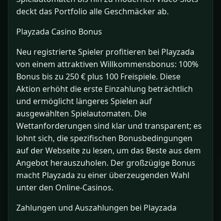
deckt das Portfolio alle Geschmäcker ab.
Playzada Casino Bonus
Neu registrierte Spieler profitieren bei Playzada
von einem attraktiven Willkommensbonus: 100%
Bonus bis zu 250 € plus 100 Freispiele. Diese
Aktion erhöht die erste Einzahlung beträchtlich
und ermöglicht längeres Spielen auf
ausgewählten Spielautomaten. Die
Wettanforderungen sind klar und transparent; es
lohnt sich, die spezifischen Bonusbedingungen
auf der Webseite zu lesen, um das Beste aus dem
Angebot herauszuholen. Der großzügige Bonus
macht Playzada zu einer überzeugenden Wahl
unter den Online-Casinos.
Zahlungen und Auszahlungen bei Playzada