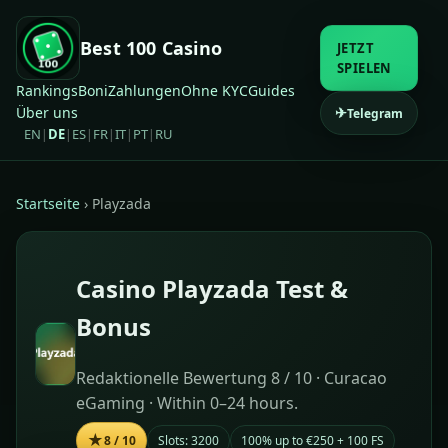
Best 100 Casino
JETZT
SPIELEN
Rankings
Boni
Zahlungen
Ohne KYC
Guides
Über uns
✈
Telegram
EN
DE
ES
FR
IT
PT
RU
|
|
|
|
|
|
Startseite
› Playzada
Casino Playzada Test &
Bonus
Redaktionelle Bewertung 8 / 10 · Curacao
eGaming · Within 0–24 hours.
★
8 / 10
Slots: 3200
100% up to €250 + 100 FS