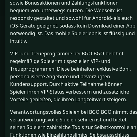
sowie Bonusaktionen und Zahlungsfunktionen
bequem von unterwegs nutzen. Die Webseite ist
responsiv gestaltet und sowohl für Android- als auch
iOS-Geräte geeignet, sodass kein Download einer App
notwendig ist. Das mobile Spielerlebnis ist flüssig und
intuitiv.
VIP- und Treueprogramme bei BGO BGO belohnt
regelmäßige Spieler mit speziellen VIP- und
Treueprogrammen. Diese beinhalten exklusive Boni,
personalisierte Angebote und bevorzugten
Kundensupport. Durch aktive Teilnahme können
Spieler ihren VIP-Status verbessern und zusätzliche
Vorteile genießen, die ihren Langzeitwert steigern.
Verantwortungsvolles Spielen bei BGO BGO nimmt da
verantwortungsvolle Spielen sehr ernst und bietet
seinen Spielern zahlreiche Tools zur Selbstkontrolle an
Funktionen wie Einzahlungslimits, Selbstausschluss