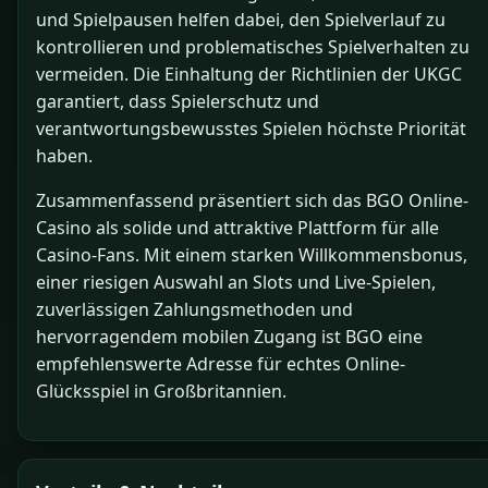
und Spielpausen helfen dabei, den Spielverlauf zu
kontrollieren und problematisches Spielverhalten zu
vermeiden. Die Einhaltung der Richtlinien der UKGC
garantiert, dass Spielerschutz und
verantwortungsbewusstes Spielen höchste Priorität
haben.
Zusammenfassend präsentiert sich das BGO Online-
Casino als solide und attraktive Plattform für alle
Casino-Fans. Mit einem starken Willkommensbonus,
einer riesigen Auswahl an Slots und Live-Spielen,
zuverlässigen Zahlungsmethoden und
hervorragendem mobilen Zugang ist BGO eine
empfehlenswerte Adresse für echtes Online-
Glücksspiel in Großbritannien.