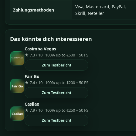
Visa, Mastercard, PayPal,
Zahlungsmethoden
Skrill, Neteller
Das könnte dich interessieren
Casimba Vegas
★ 7.3 / 10 · 100% up to €500 + 50 FS
Zum Testbericht
Fair Go
★ 7.4 / 10 · 100% up to $200 + 50 FS
Zum Testbericht
Casilax
★ 7.9 / 10 · 100% up to €250 + 50 FS
Zum Testbericht