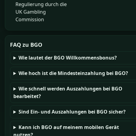
Regulierung durch die
UK Gambling
Commission
FAQ zu BGO
Wie lautet der BGO Willkommensbonus?
Wie hoch ist die Mindesteinzahlung bei BGO?
Wie schnell werden Auszahlungen bei BGO
bearbeitet?
Sind Ein- und Auszahlungen bei BGO sicher?
Kann ich BGO auf meinem mobilen Gerät
nutzen?