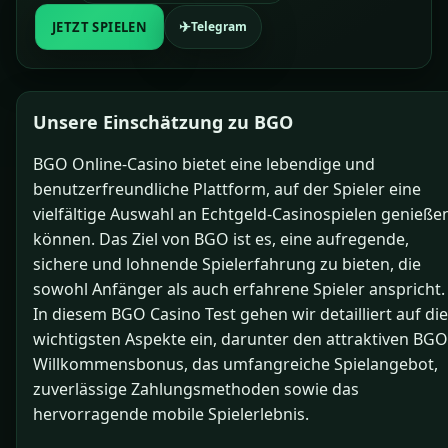
✈
JETZT SPIELEN
Telegram
Unsere Einschätzung zu BGO
BGO Online-Casino bietet eine lebendige und
benutzerfreundliche Plattform, auf der Spieler eine
vielfältige Auswahl an Echtgeld-Casinospielen genieße
können. Das Ziel von BGO ist es, eine aufregende,
sichere und lohnende Spielerfahrung zu bieten, die
sowohl Anfänger als auch erfahrene Spieler anspricht.
In diesem BGO Casino Test gehen wir detailliert auf die
wichtigsten Aspekte ein, darunter den attraktiven BGO
Willkommensbonus, das umfangreiche Spielangebot,
zuverlässige Zahlungsmethoden sowie das
hervorragende mobile Spielerlebnis.